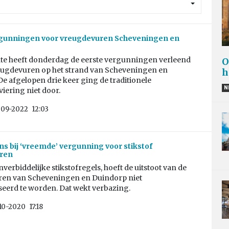
rgunningen voor vreugdevuren Scheveningen en
e heeft donderdag de eerste vergunningen verleend
O
eugdevuren op het strand van Scheveningen en
h
e afgelopen drie keer ging de traditionele
N
iering niet door.
-09-2022
12:03
s bij ‘vreemde’ vergunning voor stikstof
ren
erbiddelijke stikstofregels, hoeft de uitstoot van de
en van Scheveningen en Duindorp niet
erd te worden. Dat wekt verbazing.
10-2020
17:18