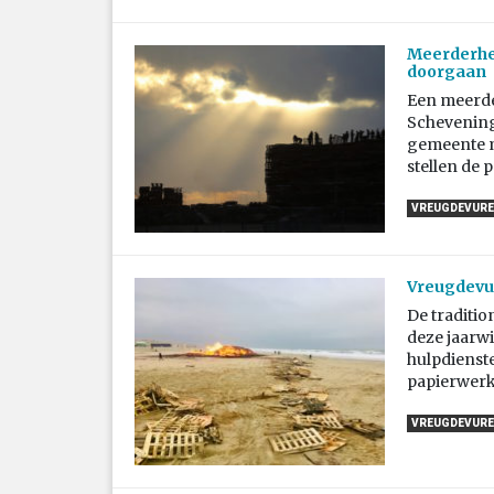
Meerderhe
doorgaan
Een meerde
Schevening
gemeente m
stellen de p
VREUGDEVUR
Vreugdevur
De traditi
deze jaarwi
hulpdienst
papierwerk
VREUGDEVUR