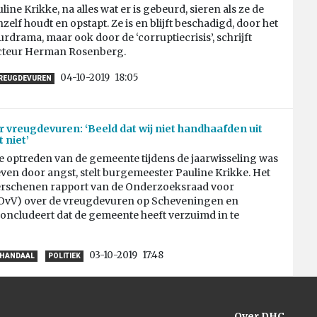
line Krikke, na alles wat er is gebeurd, sieren als ze de
hzelf houdt en opstapt. Ze is en blijft beschadigd, door het
drama, maar ook door de ‘corruptiecrisis’, schrijft
cteur Herman Rosenberg.
04-10-2019
18:05
REUGDEVUREN
r vreugdevuren: ‘Beeld dat wij niet handhaafden uit
 niet’
e optreden van de gemeente tijdens de jaarwisseling was
ven door angst, stelt burgemeester Pauline Krikke. Het
rschenen rapport van de Onderzoeksraad voor
 (OvV) over de vreugdevuren op Scheveningen en
oncludeert dat de gemeente heeft verzuimd in te
03-10-2019
17:48
CHANDAAL
POLITIEK
Over DHC