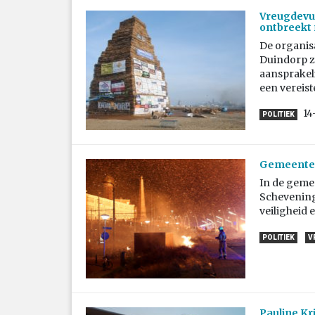
Vreugdevur
ontbreekt
De organis
Duindorp zi
aansprakeli
een vereist
14
POLITIEK
Gemeenter
In de gemee
Schevening
veiligheid 
POLITIEK
V
Pauline K