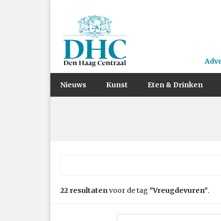
Adv
Nieuws
Kunst
Eten & Drinken
Zoek naar:
22 resultaten
voor de tag
"Vreugdevuren"
.