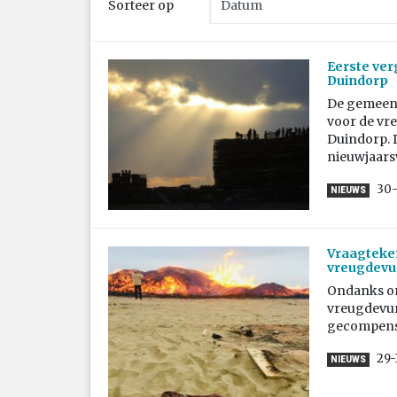
Sorteer op
Eerste ve
Duindorp
De gemeent
voor de vr
Duindorp. D
nieuwjaarsv
30
NIEUWS
Vraagteken
vreugdevu
Ondanks onv
vreugdevur
gecompense
29-
NIEUWS