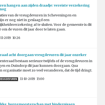
en hangen aan zijden draadje: vereiste verzekering
 nog
aties van de vreugdevuren in Scheveningen en
jn er nog niet in geslaagd een
jkheidsverzekering af te sluiten. Voor de gemeente is dit
e om de vuren dit jaar door te laten gaan.
-11-2019
10:26
aad acht doorgaan vreugdevuren dit jaar onzeker
nteraad bestaan serieuze twijfels of de vreugdevuren in
en en Duindorp dit jaar kunnen doorgaan. Qua
en organisatie moet zo veel veranderen, dat de tijd dringt.
11-10-2019
15:00
REUGDEVUREN
rikke, burgemeesterschap met hindernissen