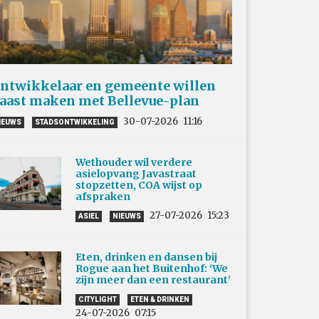
ntwikkelaar en gemeente willen
aast maken met Bellevue-plan
30-07-2026
11:16
IEUWS
STADSONTWIKKELING
Wethouder wil verdere
asielopvang Javastraat
stopzetten, COA wijst op
afspraken
27-07-2026
15:23
ASIEL
NIEUWS
Eten, drinken en dansen bij
Rogue aan het Buitenhof: ‘We
zijn meer dan een restaurant’
CITYLIGHT
ETEN & DRINKEN
24-07-2026
07:15