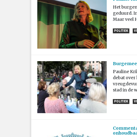
Het burgeme
geduurd. In
Maar veel 
POLITIEK
V
Burgemeest
Pauline Kr
debat over 
vreugdevure
stad in de 
POLITIEK
V
Commentaar
onhoudba