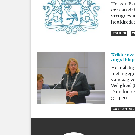
Het zou Pau
eer aan zic
vreugdevuur
hoofdreda
POLITIEK
V
Krikke ove
angst klopt
Het nalatig
niet ingege
vandaag ve
Veiligheid
Duindorp c
grijpen.
CORRUPTIES