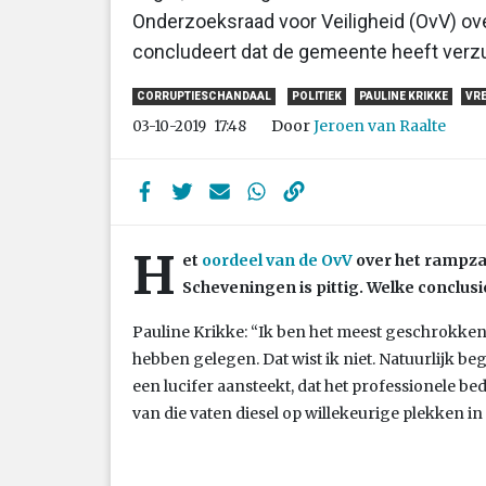
Onderzoeksraad voor Veiligheid (OvV) o
concludeert dat de gemeente heeft verzui
CORRUPTIESCHANDAAL
POLITIEK
PAULINE KRIKKE
VR
Door
Jeroen van Raalte
03-10-2019
17:48
H
et
oordeel van de OvV
over het rampzal
Scheveningen is pittig. Welke conclusi
Pauline Krikke: “Ik ben het meest geschrokken v
hebben gelegen. Dat wist ik niet. Natuurlijk beg
een lucifer aansteekt, dat het professionele b
van die vaten diesel op willekeurige plekken in d