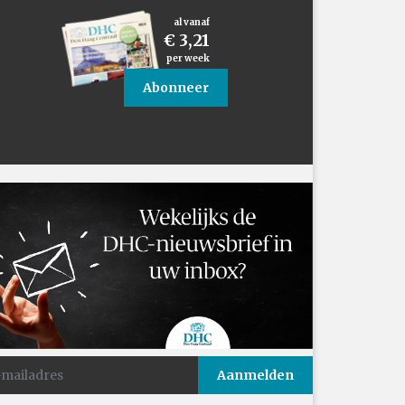
al vanaf
€ 3,21
per week
Abonneer