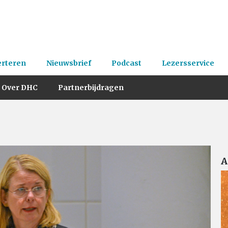
erteren
Nieuwsbrief
Podcast
Lezersservice
Over DHC
Partnerbijdragen
A