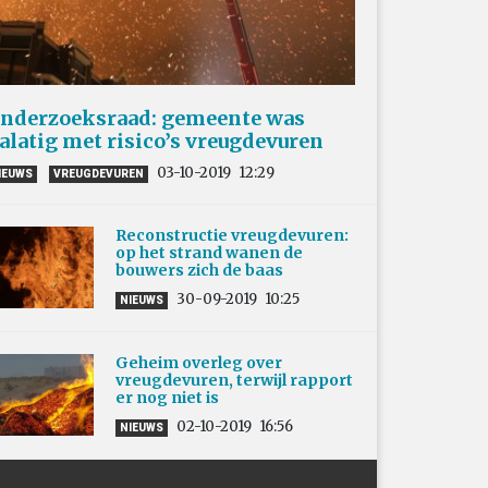
nderzoeksraad: gemeente was
alatig met risico’s vreugdevuren
03-10-2019
12:29
IEUWS
VREUGDEVUREN
Reconstructie vreugdevuren:
op het strand wanen de
bouwers zich de baas
30-09-2019
10:25
NIEUWS
Geheim overleg over
vreugdevuren, terwijl rapport
er nog niet is
02-10-2019
16:56
NIEUWS