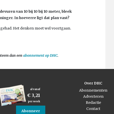
devuren van 10 bij 10 bij 10 meter, bleek
nger. In hoeverre ligt dat plan vast?
 gehad. Het denken moet wel voortgaan.
? Neem dan een
abonnement op DHC
.
Over DHC
al vanaf
Abonnementen
€ 3,21
Adverteren
per week
Redactie
Contact
Abonneer