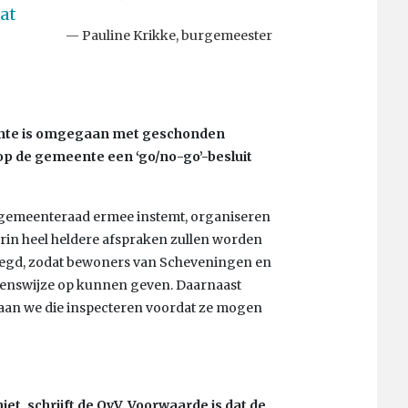
at
Pauline Krikke, burgemeester
eente is omgegaan met geschonden
p de gemeente een ‘go/no-go’-besluit
e gemeenteraad ermee instemt, organiseren
in heel heldere afspraken zullen worden
legd, zodat bewoners van Scheveningen en
ienswijze op kunnen geven. Daarnaast
gaan we die inspecteren voordat ze mogen
t, schrijft de OvV. Voorwaarde is dat de