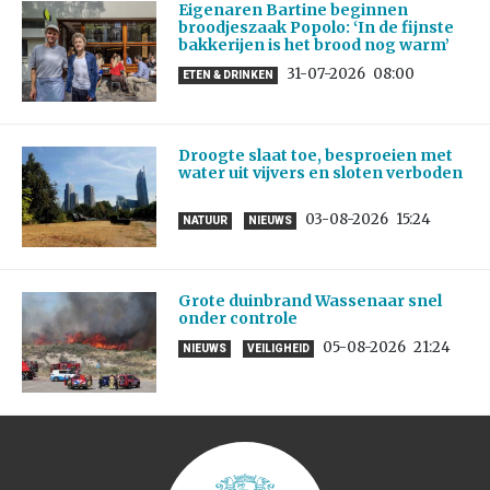
Eigenaren Bartine beginnen
broodjeszaak Popolo: ‘In de fijnste
bakkerijen is het brood nog warm’
31-07-2026
08:00
ETEN & DRINKEN
Droogte slaat toe, besproeien met
water uit vijvers en sloten verboden
03-08-2026
15:24
NATUUR
NIEUWS
Grote duinbrand Wassenaar snel
onder controle
05-08-2026
21:24
NIEUWS
VEILIGHEID