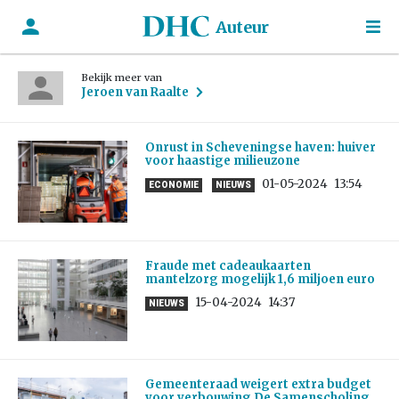
Auteur
Bekijk meer van
Jeroen van Raalte
Onrust in Scheveningse haven: huiver
voor haastige milieuzone
01-05-2024
13:54
ECONOMIE
NIEUWS
Fraude met cadeaukaarten
mantelzorg mogelijk 1,6 miljoen euro
15-04-2024
14:37
NIEUWS
Gemeenteraad weigert extra budget
voor verbouwing De Samenscholing