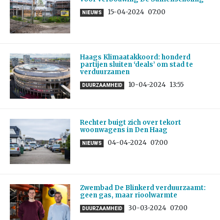
15-04-2024
07:00
NIEUWS
Haags Klimaatakkoord: honderd
partijen sluiten ‘deals’ om stad te
verduurzamen
10-04-2024
13:55
DUURZAAMHEID
Rechter buigt zich over tekort
woonwagens in Den Haag
04-04-2024
07:00
NIEUWS
Zwembad De Blinkerd verduurzaamt:
geen gas, maar rioolwarmte
30-03-2024
07:00
DUURZAAMHEID