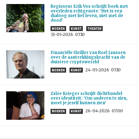
Regisseur Erik Vos schrijft boek met
overleden echtgenote: ‘Het is een
dialoog met het leven, niet met de
dood’
BOEKEN
KUNST
THEATER
31-05-2026
07:10
Financiële thriller van Roel Janssen
over de aantrekkingskracht van de
duistere cryptowereld
24-05-2026
07:10
BOEKEN
KUNST
Zaïre Krieger schrijft dichtbundel
over identiteit: ‘Om anderen te zien,
moet je jezelf kunnen zien’
26-04-2026
07:00
BOEKEN
KUNST