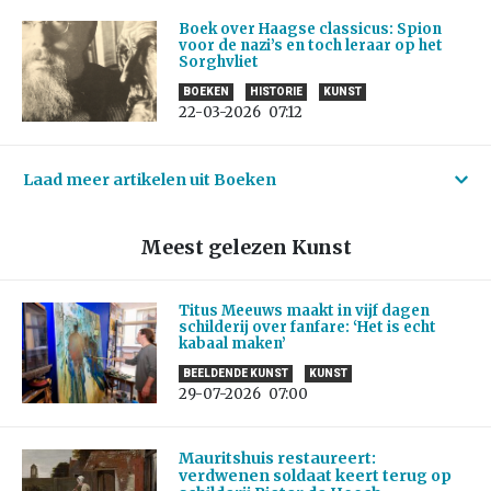
Boek over Haagse classicus: Spion
voor de nazi’s en toch leraar op het
Sorghvliet
BOEKEN
HISTORIE
KUNST
22-03-2026
07:12
Laad meer artikelen uit Boeken
Meest gelezen Kunst
Titus Meeuws maakt in vijf dagen
schilderij over fanfare: ‘Het is echt
kabaal maken’
BEELDENDE KUNST
KUNST
29-07-2026
07:00
Mauritshuis restaureert:
verdwenen soldaat keert terug op