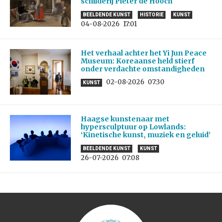
schilderij Pieter de Hooch
BEELDENDE KUNST
HISTORIE
KUNST
04-08-2026
17:01
Het verhaal achter het Yi Jun Peace
Museum: Koreaanse held stierf
onder verdachte omstandigheden
02-08-2026
07:30
KUNST
Haagse kunstenaar met
hypersculptuur op Lowlands:
‘Kinetische kunst, muziek en geluid’
BEELDENDE KUNST
KUNST
26-07-2026
07:08