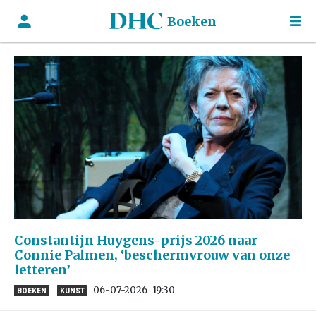
Boeken
Constantijn Huygens-prijs 2026 naar
Connie Palmen, ‘beschermvrouw van onze
letteren’
06-07-2026
19:30
BOEKEN
KUNST