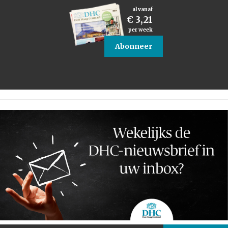
al vanaf
€ 3,21
per week
Abonneer