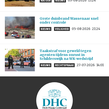
03-08-2026
15:24
NATUUR
NIEUWS
Grote duinbrand Wassenaar snel
onder controle
05-08-2026
21:24
NIEUWS
VEILIGHEID
Taakstraf voor geweld tegen
agenten tijdens onrust in
Schilderswijk na WK-wedstrijd
27-07-2026
14:01
NIEUWS
RECHTSPRAAK