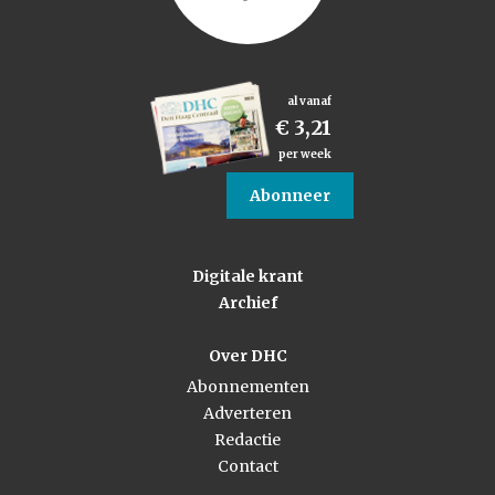
al vanaf
€ 3,21
per week
Abonneer
Digitale krant
Archief
Over DHC
Abonnementen
Adverteren
Redactie
Contact