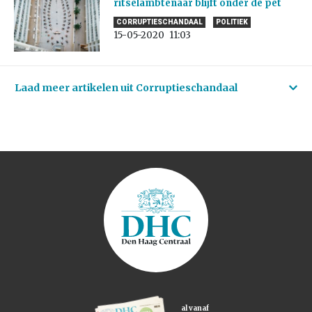
ritselambtenaar blijft onder de pet
CORRUPTIESCHANDAAL
POLITIEK
15-05-2020
11:03
Laad meer artikelen uit Corruptieschandaal
al vanaf