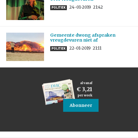
24-01-2019
21:42
POLITIEK
Gemeente dwong afspraken
vreugdevuren niet af
22-01-2019
21:11
POLITIEK
al vanaf
€ 3,21
per week
Abonneer