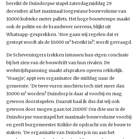
bereikt de Duindorpse stapel zaterdagmiddag 29
december al het maximaal toegestane bouwvolume van
10.000 kubieke meter pallets. Het hoge bouwtempo maakt
ook de politie en de brandweer nerveus, blijkt uit
Whatsapp-gesprekken. ‘Hoe gaan wij regelen dat er
gestopt wordt als de 10.000 m³ bereikt is?’, wordt gevraagd.
De Scheveningers trekken intussen hun eigen conclusie
bij het zien van de bouwdrift van hun rivalen. De
wedstrijdspanning maakt afspraken opeens rekkelijk.
‘Vraagje,’ appt een organisator die middag naar de
gemeente. ‘De twee vuren mochten toch niet meer dan
10.000 m³ worden? Duindorp is daar al voorbij en mag
gewoon doorstapelen. Daaruit haal ik dus dat wij ook
gewoon door mogen gaan tot 20.000.’ Om drie uur is de
Duindorpse vuurstapel het maximale bouwvolume voorbij
en geeft burgemeester Krikke de opdracht om de bouw te
staken. ‘De organisatie van Duindorp is nu aan het