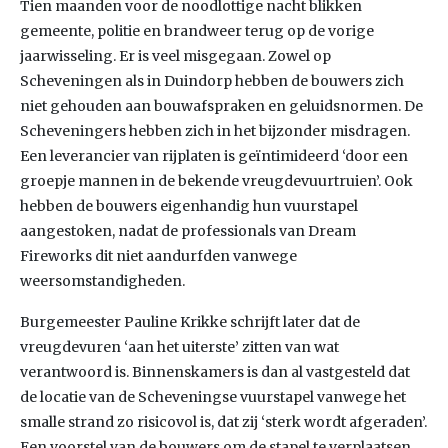
Tien maanden voor de noodlottige nacht blikken
gemeente, politie en brandweer terug op de vorige
jaarwisseling. Er is veel misgegaan. Zowel op
Scheveningen als in Duindorp hebben de bouwers zich
niet gehouden aan bouwafspraken en geluidsnormen. De
Scheveningers hebben zich in het bijzonder misdragen.
Een leverancier van rijplaten is geïntimideerd ‘door een
groepje mannen in de bekende vreugdevuurtruien’. Ook
hebben de bouwers eigenhandig hun vuurstapel
aangestoken, nadat de professionals van Dream
Fireworks dit niet aandurfden vanwege
weersomstandigheden.
Burgemeester Pauline Krikke schrijft later dat de
vreugdevuren ‘aan het uiterste’ zitten van wat
verantwoord is. Binnenskamers is dan al vastgesteld dat
de locatie van de Scheveningse vuurstapel vanwege het
smalle strand zo risicovol is, dat zij ‘sterk wordt afgeraden’.
Een voorstel van de bouwers om de stapel te verplaatsen