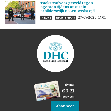
Taakstraf voor geweld tegen
agenten tijdens onrust in
Schilderswijk na WK-wedstrijd
27-07-2026
14:01
NIEUWS
RECHTSPRAAK
al vanaf
€ 3,21
per week
Abonneer