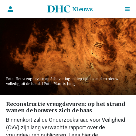
Nieuws
Foto: Het vreugdevuur op Scheveningen liep tijdens oud en nieuw
volledig uit de hand. | Foto: Marnix Jong
Reconstructie vreugdevuren: op het strand
wanen de bouwers zich de baas
Binnenkort zal de Onderzoeksraad voor Veiligheid
(OvV) zijn lang verwachte rapport over de
vreugdevuren publiceren. Lees hier de