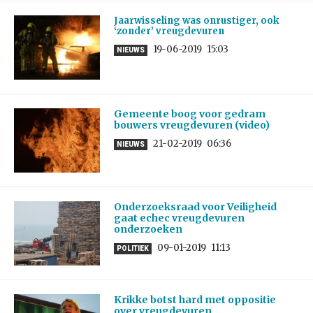
Jaarwisseling was onrustiger, ook
‘zonder’ vreugdevuren
19-06-2019
15:03
NIEUWS
Gemeente boog voor gedram
bouwers vreugdevuren (video)
21-02-2019
06:36
NIEUWS
Onderzoeksraad voor Veiligheid
gaat echec vreugdevuren
onderzoeken
09-01-2019
11:13
POLITIEK
Krikke botst hard met oppositie
over vreugdevuren