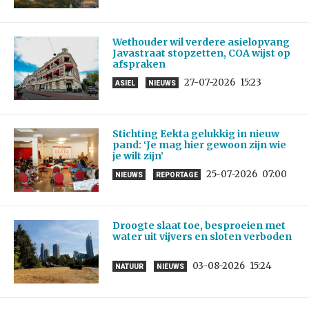
Wethouder wil verdere asielopvang
Javastraat stopzetten, COA wijst op
afspraken
27-07-2026
15:23
ASIEL
NIEUWS
Stichting Eekta gelukkig in nieuw
pand: ‘Je mag hier gewoon zijn wie
je wilt zijn’
25-07-2026
07:00
NIEUWS
REPORTAGE
Droogte slaat toe, besproeien met
water uit vijvers en sloten verboden
03-08-2026
15:24
NATUUR
NIEUWS