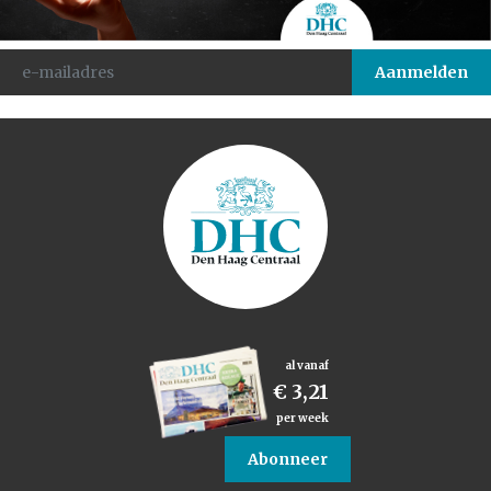
al vanaf
€ 3,21
per week
Abonneer