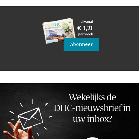
al vanaf
€ 3,21
per week
Abonneer