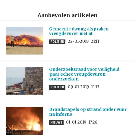
Aanbevolen artikelen
Gemeente dwong afspraken
vreugdevuren niet af
22-01-2019
21:11
POLITIEK
Onderzoeksraad voor Veiligheid
gaat echec vreugdevuren
onderzoeken
09-01-2019
11:13
POLITIEK
Brandstapels op strand onder vuur
na inferno
01-01-2019
17:28
NIEUWS