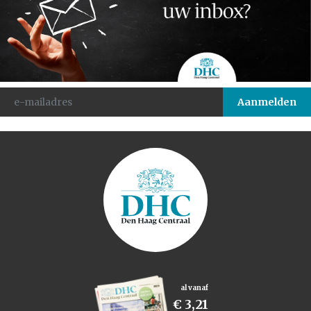
al vanaf
€ 3,21