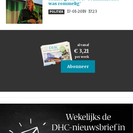
was rommelig’
17-01-2019
17:23
POLITIEK
al vanaf
€ 3,21
per week
Abonneer