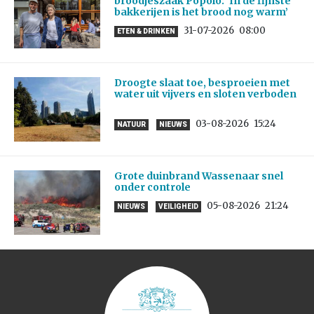
broodjeszaak Popolo: ‘In de fijnste
bakkerijen is het brood nog warm’
31-07-2026
08:00
ETEN & DRINKEN
Droogte slaat toe, besproeien met
water uit vijvers en sloten verboden
03-08-2026
15:24
NATUUR
NIEUWS
Grote duinbrand Wassenaar snel
onder controle
05-08-2026
21:24
NIEUWS
VEILIGHEID