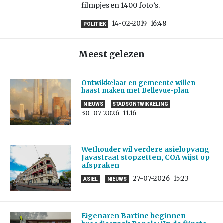
filmpjes en 1400 foto’s.
14-02-2019
16:48
POLITIEK
Meest gelezen
Ontwikkelaar en gemeente willen
haast maken met Bellevue-plan
NIEUWS
STADSONTWIKKELING
30-07-2026
11:16
Wethouder wil verdere asielopvang
Javastraat stopzetten, COA wijst op
afspraken
27-07-2026
15:23
ASIEL
NIEUWS
Eigenaren Bartine beginnen