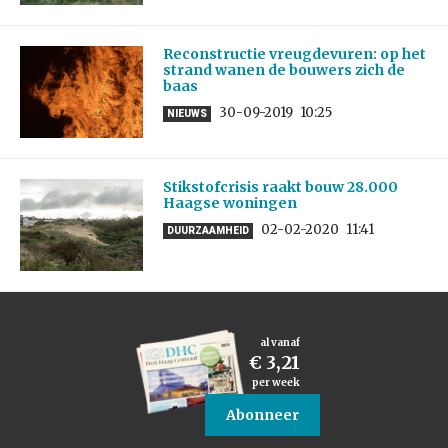
Reconstructie vreugdevuren: op het
strand wanen de bouwers zich de
baas
30-09-2019
10:25
NIEUWS
Stikstofcrisis raakt bouw 28.000
Haagse woningen
02-02-2020
11:41
DUURZAAMHEID
al vanaf
€ 3,21
per week
Abonneer