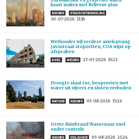
Ontwikkelaar en gemeente willen
haast maken met Bellevue-plan
NIEUWS
STADSONTWIKKELING
30-07-2026
11:16
Wethouder wil verdere asielopvang
Javastraat stopzetten, COA wijst op
afspraken
27-07-2026
15:23
ASIEL
NIEUWS
Droogte slaat toe, besproeien met
water uit vijvers en sloten verboden
03-08-2026
15:24
NATUUR
NIEUWS
Grote duinbrand Wassenaar snel
onder controle
05-08-2026
21:24
NIEUWS
VEILIGHEID