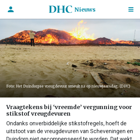
Nieuws
Foto: Het Duindorpse vreugdevuur smeult na op nieuwjaarsdag. (DHC)
Vraagtekens bij ‘vreemde’ vergunning voor
stikstof vreugdevuren
Ondanks onverbiddelijke stikstofregels, hoeft de
uitstoot van de vreugdevuren van Scheveningen en
Duindorp niet gecompenseerd te worden. Dat wekt