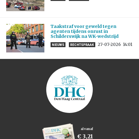
Taakstraf voor geweld tegen
agenten tijdens onrust in
Schilderswijk na WK-wedstrijd
27-07-2026
14:01
NIEUWS
RECHTSPRAAK
al vanaf
€ 3,21