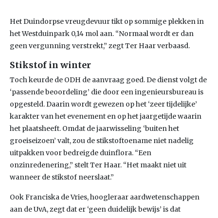
Het Duindorpse vreugdevuur tikt op sommige plekken in
het Westduinpark 0,14 mol aan. “Normaal wordt er dan
geen vergunning verstrekt,” zegt Ter Haar verbaasd.
Stikstof in winter
Toch keurde de ODH de aanvraag goed. De dienst volgt de
‘passende beoordeling’ die door een ingenieursbureau is
opgesteld. Daarin wordt gewezen op het ‘zeer tijdelijke’
karakter van het evenement en op het jaargetijde waarin
het plaatsheeft. Omdat de jaarwisseling ‘buiten het
groeiseizoen’ valt, zou de stikstoftoename niet nadelig
uitpakken voor bedreigde duinflora. “Een
onzinredenering,” stelt Ter Haar. “Het maakt niet uit
wanneer de stikstof neerslaat.”
Ook Franciska de Vries, hoogleraar aardwetenschappen
aan de UvA, zegt dat er ‘geen duidelijk bewijs’ is dat