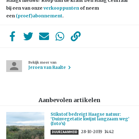
Haags nieuws? Koop dan de krant Den Haag Centraal
bij een van onze
verkooppunten
of neem
een
(proef)abonnement
.
Bekijk meer van
Jeroen van Raalte
Aanbevolen artikelen
Stikstof bedreigt Haagse natuur:
‘Duinvegetatie kwijnt langzaam weg’
(foto’s)
28-10-2019
14:42
DUURZAAMHEID