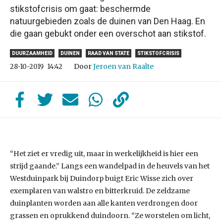
stikstofcrisis om gaat: beschermde
natuurgebieden zoals de duinen van Den Haag. En
die gaan gebukt onder een overschot aan stikstof.
DUURZAAMHEID
DUINEN
RAAD VAN STATE
STIKSTOFCRISIS
Door
Jeroen van Raalte
28-10-2019
14:42
“Het ziet er vredig uit, maar in werkelijkheid is hier een
strijd gaande.” Langs een wandelpad in de heuvels van het
Westduinpark bij Duindorp buigt Eric Wisse zich over
exemplaren van walstro en bitterkruid. De zeldzame
duinplanten worden aan alle kanten verdrongen door
grassen en oprukkend duindoorn. “Ze worstelen om licht,