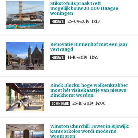
Stikstofuitspraak treft
mogelijk bouw 20.000 Haagse
woningen
25-09-2019
17:13
NIEUWS
Renovatie Binnenhof met een jaar
vertraagd
11-10-2019
11:45
NIEUWS
Binck Blocks: hoge wolkenkrabber
moet hét visitekaartje van nieuwe
Binckhorst worden
25-10-2019
14:00
ECONOMIE
Winston Churchill Tower in Rijswijk:
kantoorkolos wordt moderne
woontoren