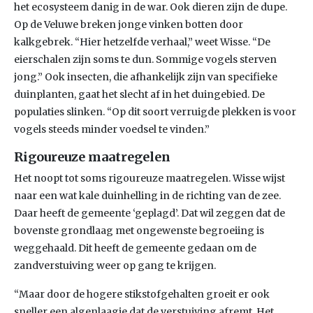
het ecosysteem danig in de war. Ook dieren zijn de dupe.
Op de Veluwe breken jonge vinken botten door
kalkgebrek. “Hier hetzelfde verhaal,” weet Wisse. “De
eierschalen zijn soms te dun. Sommige vogels sterven
jong.” Ook insecten, die afhankelijk zijn van specifieke
duinplanten, gaat het slecht af in het duingebied. De
populaties slinken. “Op dit soort verruigde plekken is voor
vogels steeds minder voedsel te vinden.”
Rigoureuze maatregelen
Het noopt tot soms rigoureuze maatregelen. Wisse wijst
naar een wat kale duinhelling in de richting van de zee.
Daar heeft de gemeente ‘geplagd’. Dat wil zeggen dat de
bovenste grondlaag met ongewenste begroeiing is
weggehaald. Dit heeft de gemeente gedaan om de
zandverstuiving weer op gang te krijgen.
“Maar door de hogere stikstofgehalten groeit er ook
sneller een algenlaagje dat de verstuiving afremt. Het