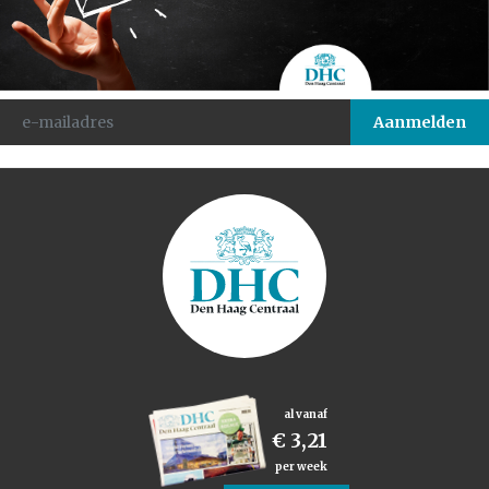
al vanaf
€ 3,21
per week