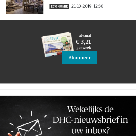
21-10-2019
12:30
ECONOMIE
al vanaf
€ 3,21
per week
Abonneer