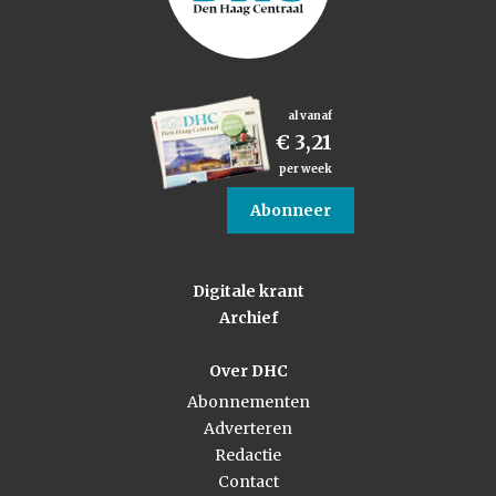
al vanaf
€ 3,21
per week
Abonneer
Digitale krant
Archief
Over DHC
Abonnementen
Adverteren
Redactie
Contact