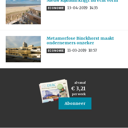
Nieuw Kijkduin krijgt nu écht vorm
13-04-2019
14:35
ECONOMIE
Metamorfose Binckhorst maakt
ondernemers onzeker
11-03-2019
10:57
ECONOMIE
al vanaf
€ 3,21
per week
Abonneer