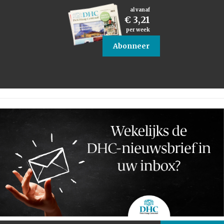
al vanaf
€ 3,21
per week
Abonneer