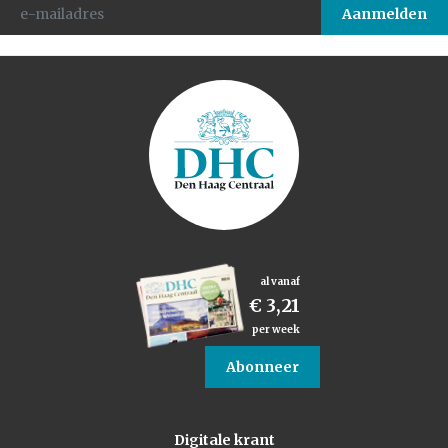
al vanaf
€ 3,21
per week
Abonneer
Digitale krant