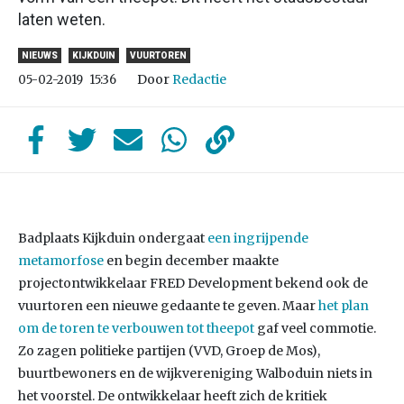
laten weten.
NIEUWS
KIJKDUIN
VUURTOREN
Door
Redactie
05-02-2019
15:36
Badplaats Kijkduin ondergaat
een ingrijpende
metamorfose
en begin december maakte
projectontwikkelaar FRED Development bekend ook de
vuurtoren een nieuwe gedaante te geven. Maar
het plan
om de toren te verbouwen tot theepot
gaf veel commotie.
Zo zagen politieke partijen (VVD, Groep de Mos),
buurtbewoners en de wijkvereniging Walboduin niets in
het voorstel. De ontwikkelaar heeft zich de kritiek