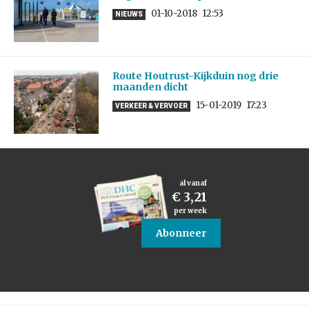
01-10-2018
12:53
NIEUWS
Route Houtrust-Kijkduin nog drie
maanden dicht
15-01-2019
17:23
VERKEER & VERVOER
al vanaf
€ 3,21
per week
Abonneer