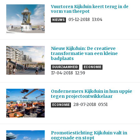
Vuurtoren Kijkduin keert terug in de
vorm van theepot
05-12-2018
13:04
NIEUWS
Nieuw Kijkduin: De creatieve
transformatie van een kleine
badplaats
DUURZAAMHEID
ECONOMIE
17-04-2018
12:59
Ondernemers Kijkduin in hun uppie
tegen projectontwikkelaar
28-07-2018
05:51
ECONOMIE
Promotiestichting Kijkduin valt in
ongenade en stopt