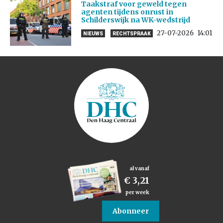
Taakstraf voor geweld tegen
agenten tijdens onrust in
Schilderswijk na WK-wedstrijd
27-07-2026
14:01
NIEUWS
RECHTSPRAAK
al vanaf
€ 3,21
per week
Abonneer