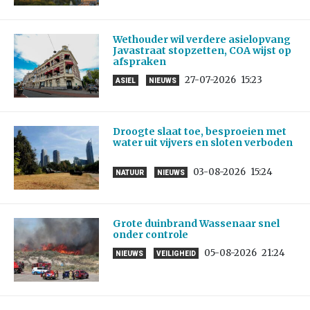
Wethouder wil verdere asielopvang
Javastraat stopzetten, COA wijst op
afspraken
27-07-2026
15:23
ASIEL
NIEUWS
Droogte slaat toe, besproeien met
water uit vijvers en sloten verboden
03-08-2026
15:24
NATUUR
NIEUWS
Grote duinbrand Wassenaar snel
onder controle
05-08-2026
21:24
NIEUWS
VEILIGHEID