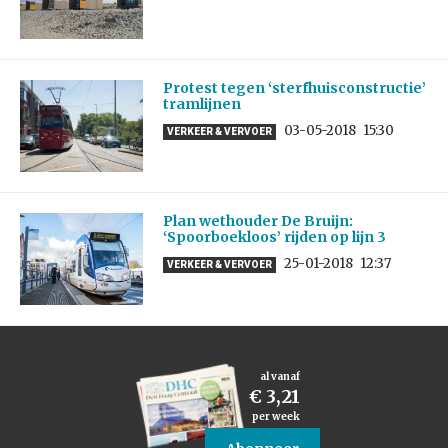
Protest tegen ‘sterfhuisconstructie’
tramlijnen
03-05-2018
15:30
VERKEER & VERVOER
Plan wethouder De Bruijn:
‘Spoorboekloos’ rijden op lijn 3
25-01-2018
12:37
VERKEER & VERVOER
al vanaf
€ 3,21
per week