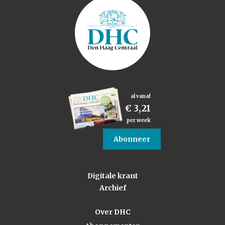
al vanaf
€ 3,21
per week
Abonneer
Digitale krant
Archief
Over DHC