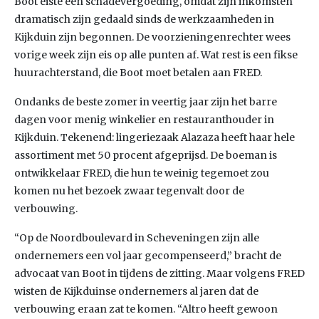
Boot eiste een schadevergoeding, omdat zijn inkomsten
dramatisch zijn gedaald sinds de werkzaamheden in
Kijkduin zijn begonnen. De voorzieningenrechter wees
vorige week zijn eis op alle punten af. Wat rest is een fikse
huurachterstand, die Boot moet betalen aan FRED.
Ondanks de beste zomer in veertig jaar zijn het barre
dagen voor menig winkelier en restauranthouder in
Kijkduin. Tekenend: lingeriezaak Alazaza heeft haar hele
assortiment met 50 procent afgeprijsd. De boeman is
ontwikkelaar FRED, die hun te weinig tegemoet zou
komen nu het bezoek zwaar tegenvalt door de
verbouwing.
“Op de Noordboulevard in Scheveningen zijn alle
ondernemers een vol jaar gecompenseerd,” bracht de
advocaat van Boot in tijdens de zitting. Maar volgens FRED
wisten de Kijkduinse ondernemers al jaren dat de
verbouwing eraan zat te komen. “Altro heeft gewoon