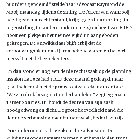
huurders genoemd,” stelde haar advocaat Raymond de
Mooij maandag tijdens de zitting. De feiten: Van Wanrooij
heeft geen huurachterstand, krijgt geen huurkorting (in
tegenstelling tot andere ondernemers) en heeft van FRED
nooit een plekje in het nieuwe Kijkduin aangeboden
gekregen. De ontwikkelaar blijft erbij dat de
verbouwingsplannen al jaren bekend waren en het wel
meevalt met de bezoekcijfers.
En dan stond er nog een derde rechtszaak op de planning.
IJssalon La Foca had FRED deze maand gedaagd, maar
gaat toch eerst met de projectontwikkelaar om de tafel.
“We zijn druk bezig met onderhandelen,” zegt eigenaar
Tamer Sönmez. Hij houdt de deuren van zijn zaak
noodgedwongen dicht. De grote hoeveelheid zand die
door de verbouwing naar binnen waait, bederft zijn ijs.
Drie ondernemers, drie zaken, drie advocaten. De
Kijkduinse ondernemers vormen niet bepaald één front,