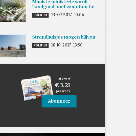
Mooiste ministerie wordt
‘landgoed’ met woonfunctie
13-07-2017
10:04
POLITIEK
Strandhuisjes mogen blijven
18-10-2017
13:50
POLITIEK
al vanaf
€ 3,21
per week
Abonneer