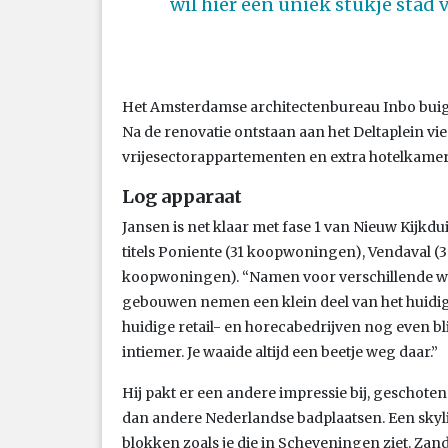
wil hier een uniek stukje stad
Het Amsterdamse architectenbureau Inbo buigt 
Na de renovatie ontstaan aan het Deltaplein vie
vrijesectorappartementen en extra hotelkamer
Log apparaat
Jansen is net klaar met fase 1 van Nieuw Kijkd
titels Poniente (31 koopwoningen), Vendaval 
koopwoningen). “Namen voor verschillende wind
gebouwen nemen een klein deel van het huidig
huidige retail- en horecabedrijven nog even bli
intiemer. Je waaide altijd een beetje weg daar.”
Hij pakt er een andere impressie bij, geschoten v
dan andere Nederlandse badplaatsen. Een sky
blokken zoals je die in Scheveningen ziet. Za