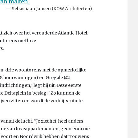
 van maken.
Sebastiaan Jansen (KOW Architecten)
zich over het verouderde Atlantic Hotel.
r torens met luxe
s.
uin: drie woontorens met de opmerkelijke
(38 huurwoningen) en Gregale (42
richtingen,” legt hij uit. Deze eerste
e Deltaplein in beslag. “Zo kunnen de
jven zitten en wordt de verblijfsruimte
anuit de lucht. “Je ziet het, heel anders
line van luxeappartementen, geen enorme
ndvoort en Noordwijk hebben dat trouwens