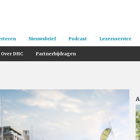
erteren
Nieuwsbrief
Podcast
Lezersservice
Over DHC
Partnerbijdragen
A