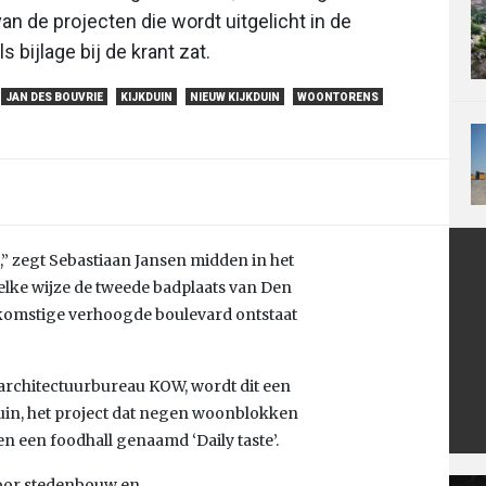
van de projecten die wordt uitgelicht in de
 bijlage bij de krant zat.
JAN DES BOUVRIE
KIJKDUIN
NIEUW KIJKDUIN
WOONTORENS
n,” zegt Sebastiaan Jansen midden in het
welke wijze de tweede badplaats van Den
komstige verhoogde boulevard ontstaat
 architectuurbureau KOW, wordt dit een
duin, het project dat negen woonblokken
en een foodhall genaamd ‘Daily taste’.
voor stedenbouw en