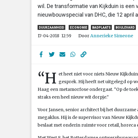
wil. De transformatie van Kijkduin is een 
nieuwbouwspecial van DHC, die 12 april als
DUURZAAMHEID
ECONOMIE
BADPLAATS
BOULEVARD
Door
Annerieke Simeone
17-04-2018
12:59
“H
et heet niet voor niets Nieuw Kijkdui
gesprek. Hij heeft net uitgelegd op 
Haag een metamorfose ondergaat. “Op de toe
straks een heel nieuw wit dorpje.”
Voor Jansen, senior architect bij het duurzame
megaklus. Hij is de supervisor van Nieuw Kijk
beslaat met onderin ruimte voor retail, horeca 
Met West 8, het Rotterdamse ontwerpbureau 