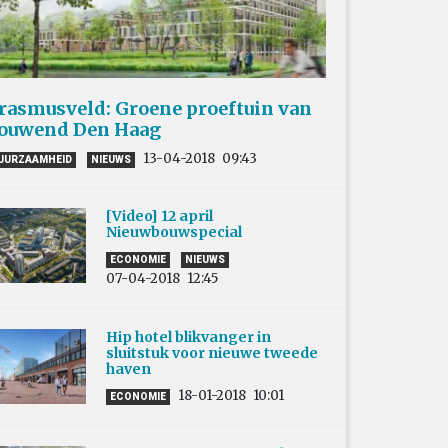
rasmusveld: Groene proeftuin van
ouwend Den Haag
13-04-2018
09:43
UURZAAMHEID
NIEUWS
[Video] 12 april
Nieuwbouwspecial
ECONOMIE
NIEUWS
07-04-2018
12:45
Hip hotel blikvanger in
sluitstuk voor nieuwe tweede
haven
18-01-2018
10:01
ECONOMIE