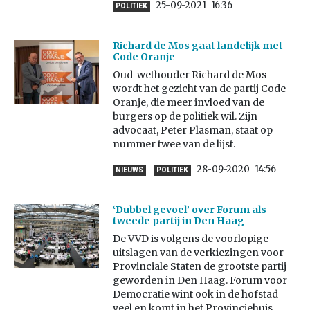
25-09-2021
16:36
POLITIEK
Richard de Mos gaat landelijk met
Code Oranje
Oud-wethouder Richard de Mos
wordt het gezicht van de partij Code
Oranje, die meer invloed van de
burgers op de politiek wil. Zijn
advocaat, Peter Plasman, staat op
nummer twee van de lijst.
28-09-2020
14:56
NIEUWS
POLITIEK
‘Dubbel gevoel’ over Forum als
tweede partij in Den Haag
De VVD is volgens de voorlopige
uitslagen van de verkiezingen voor
Provinciale Staten de grootste partij
geworden in Den Haag. Forum voor
Democratie wint ook in de hofstad
veel en komt in het Provinciehuis