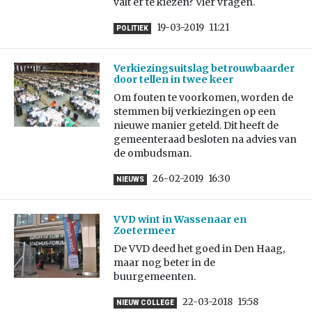
valt er te kiezen? Vier vragen.
19-03-2019
11:21
POLITIEK
Verkiezingsuitslag betrouwbaarder
door tellen in twee keer
Om fouten te voorkomen, worden de
stemmen bij verkiezingen op een
nieuwe manier geteld. Dit heeft de
gemeenteraad besloten na advies van
de ombudsman.
26-02-2019
16:30
NIEUWS
VVD wint in Wassenaar en
Zoetermeer
De VVD deed het goed in Den Haag,
maar nog beter in de
buurgemeenten.
22-03-2018
15:58
NIEUW COLLEGE