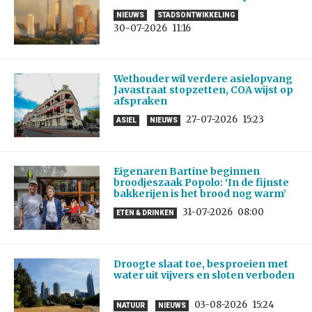
NIEUWS
STADSONTWIKKELING
30-07-2026
11:16
Wethouder wil verdere asielopvang
Javastraat stopzetten, COA wijst op
afspraken
27-07-2026
15:23
ASIEL
NIEUWS
Eigenaren Bartine beginnen
broodjeszaak Popolo: ‘In de fijnste
bakkerijen is het brood nog warm’
31-07-2026
08:00
ETEN & DRINKEN
Droogte slaat toe, besproeien met
water uit vijvers en sloten verboden
03-08-2026
15:24
NATUUR
NIEUWS