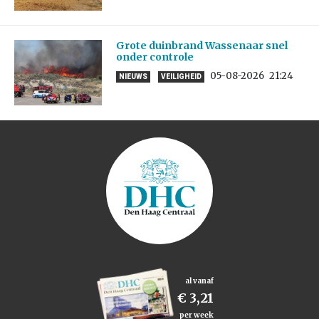
Grote duinbrand Wassenaar snel
onder controle
05-08-2026
21:24
NIEUWS
VEILIGHEID
al vanaf
€ 3,21
per week