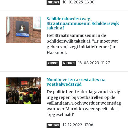
10-01-2025
13:00
NIEUWS
Schildersborden weg,
Straatnaammuseum Schilderswijk
takelt af
Het Straatnaammuseum in de
Schilderswijk takelt af. “Er moet wat
gebeuren,” zegt initiatiefnemer Jan
Haasnoot.
16-08-2023
11:27
KUNST
NIEUWS
Noodbevel en arrestaties na
voetbalwedstrijd
De politie heeft zaterdagavond stevig
ingegrepen bij voetbalrellen op de
Vaillantlaan. Toch wordt er woensdag,
wanneer Marokko weer speelt, niet
‘opgeschaald’.
12-12-2022
17:06
NIEUWS