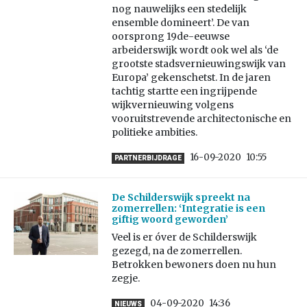
nog nauwelijks een stedelijk
ensemble domineert’. De van
oorsprong 19de-eeuwse
arbeiderswijk wordt ook wel als ‘de
grootste stadsvernieuwingswijk van
Europa’ gekenschetst. In de jaren
tachtig startte een ingrijpende
wijkvernieuwing volgens
vooruitstrevende architectonische en
politieke ambities.
16-09-2020
10:55
PARTNERBIJDRAGE
De Schilderswijk spreekt na
zomerrellen: ‘Integratie is een
giftig woord geworden’
Veel is er óver de Schilderswijk
gezegd, na de zomerrellen.
Betrokken bewoners doen nu hun
zegje.
04-09-2020
14:36
NIEUWS