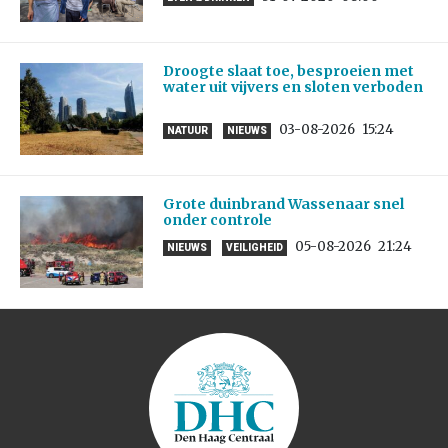
Droogte slaat toe, besproeien met
water uit vijvers en sloten verboden
03-08-2026
15:24
NATUUR
NIEUWS
Grote duinbrand Wassenaar snel
onder controle
05-08-2026
21:24
NIEUWS
VEILIGHEID