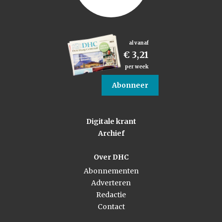
al vanaf
€ 3,21
per week
Abonneer
Digitale krant
Archief
Over DHC
Abonnementen
Adverteren
Redactie
Contact