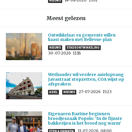
14-08-2020
15:01
NIEUWS
Meest gelezen
Ontwikkelaar en gemeente willen
haast maken met Bellevue-plan
NIEUWS
STADSONTWIKKELING
30-07-2026
11:16
Wethouder wil verdere asielopvang
Javastraat stopzetten, COA wijst op
afspraken
27-07-2026
15:23
ASIEL
NIEUWS
Eigenaren Bartine beginnen
broodjeszaak Popolo: ‘In de fijnste
bakkerijen is het brood nog warm’
31-07-2026
08:00
ETEN & DRINKEN