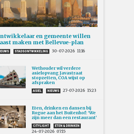
ntwikkelaar en gemeente willen
aast maken met Bellevue-plan
30-07-2026
11:16
IEUWS
STADSONTWIKKELING
Wethouder wil verdere
asielopvang Javastraat
stopzetten, COA wijst op
afspraken
27-07-2026
15:23
ASIEL
NIEUWS
Eten, drinken en dansen bij
Rogue aan het Buitenhof: ‘We
zijn meer dan een restaurant’
CITYLIGHT
ETEN & DRINKEN
24-07-2026
07:15