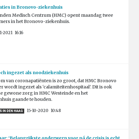
ties in Bronovo-ziekenhuis
anden Medisch Centrum (HMC) opent maandag twee
mers in het Bronovo-ziekenhuis.
1-2021
16:16
ch ingezet als noodziekenhuis
om van coronapatiënten is zo groot, dat HMC Bronovo
r wordt ingezet als ‘calamiteitenhospitaal’. Dit is ook
e gewone zorg in HMC Westeinde en het
huis gaande te houden.
15-10-2020
10:48
 IN DEN HAAG
: ‘Belangrijkste onderwerp voor ná de crisis is echt