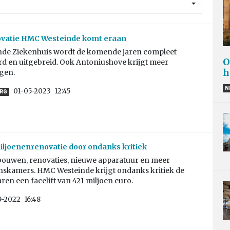
ovatie HMC Westeinde komt eraan
nde Ziekenhuis wordt de komende jaren compleet
O
d en uitgebreid. Ook Antoniushove krijgt meer
h
gen.
N
01-05-2023
12:45
RG
ljoenenrenovatie door ondanks kritiek
ouwen, renovaties, nieuwe apparatuur en meer
skamers. HMC Westeinde krijgt ondanks kritiek de
en een facelift van 421 miljoen euro.
9-2022
16:48