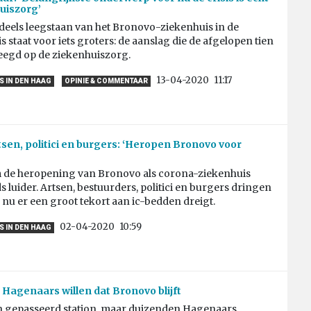
uiszorg’
deels leegstaan van het Bronovo-ziekenhuis in de
s staat voor iets groters: de aanslag die de afgelopen tien
leegd op de ziekenhuiszorg.
13-04-2020
11:17
 IN DEN HAAG
OPINIE & COMMENTAAR
sen, politici en burgers: ‘Heropen Bronovo voor
 de heropening van Bronovo als corona-ziekenhuis
ds luider. Artsen, bestuurders, politici en burgers dringen
nu er een groot tekort aan ic-bedden dreigt.
02-04-2020
10:59
 IN DEN HAAG
Hagenaars willen dat Bronovo blijft
en gepasseerd station, maar duizenden Hagenaars,