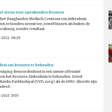
er steun voor openhouden Bronovo
 het Haaglanden Medisch Centrum om ziekenhuis
en te houden neemt toe, zowel binnen als buiten de
ooralsnog zonder resultaat.
1-2022
06:29
dooi om Bronovo te behouden
eniging Benoordenhout is een nieuw offensief
m het Bronovo Ziekenhuis te behouden. Zowel
avita Parbhudayal (VVD, zorg) als de HMC-directie zijn
aderd.
2-2021
17:05