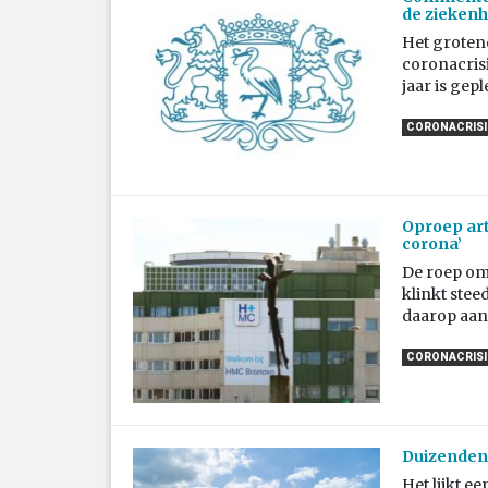
de ziekenh
Het groten
coronacrisi
jaar is gep
CORONACRISIS
Oproep art
corona’
De roep om
klinkt stee
daarop aan 
CORONACRISIS
Duizenden 
Het lijkt e