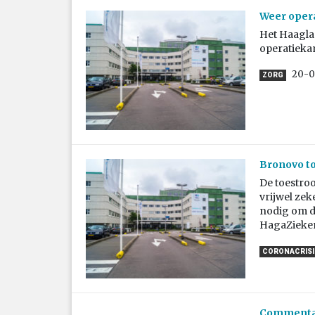
Weer opera
Het Haagl
operatieka
20-0
ZORG
Bronovo to
De toestro
vrijwel zeke
nodig om d
HagaZieken
CORONACRISIS
Commentaar