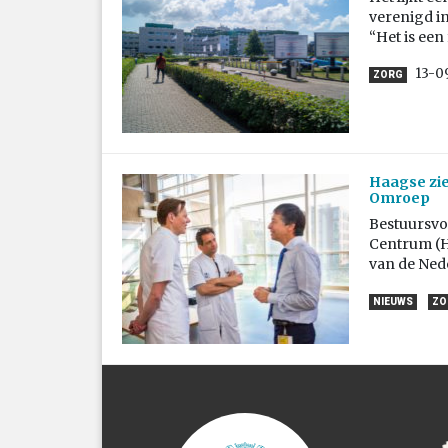
verenigd i
“Het is een
13-0
ZORG
Haagse zie
Omroep
Bestuursvo
Centrum (H
van de Ned
NIEUWS
ZO