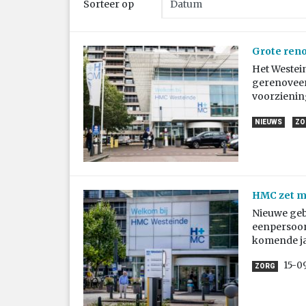
Sorteer op
Grote ren
Het Westei
gerenoveer
voorzienin
NIEUWS
ZO
HMC zet mi
Nieuwe geb
eenpersoon
komende jar
15-0
ZORG