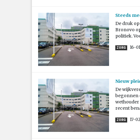
Steeds me
De druk op
Bronovo op
politiek. V
16-0
ZORG
Nieuw plei
De wijkver
begonnen o
wethouder K
recent ben
17-0
ZORG