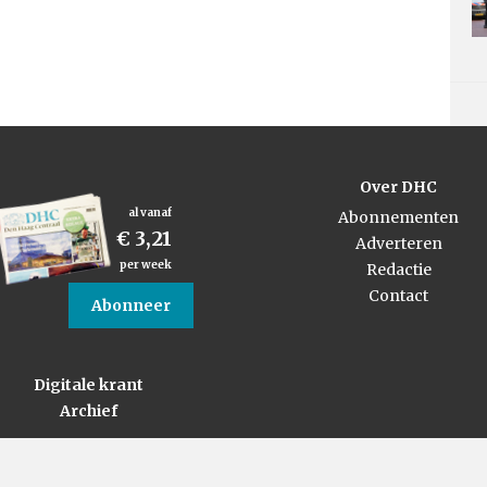
Over DHC
al vanaf
Abonnementen
€ 3,21
Adverteren
per week
Redactie
Contact
Abonneer
Digitale krant
Archief