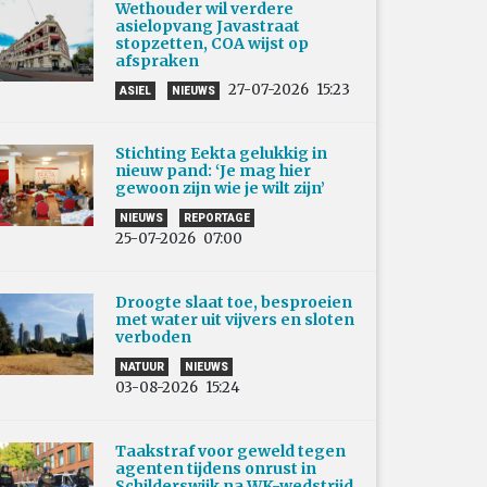
Wethouder wil verdere
asielopvang Javastraat
stopzetten, COA wijst op
afspraken
27-07-2026
15:23
ASIEL
NIEUWS
Stichting Eekta gelukkig in
nieuw pand: ‘Je mag hier
gewoon zijn wie je wilt zijn’
NIEUWS
REPORTAGE
25-07-2026
07:00
Droogte slaat toe, besproeien
met water uit vijvers en sloten
verboden
NATUUR
NIEUWS
03-08-2026
15:24
Taakstraf voor geweld tegen
agenten tijdens onrust in
Schilderswijk na WK-wedstrijd