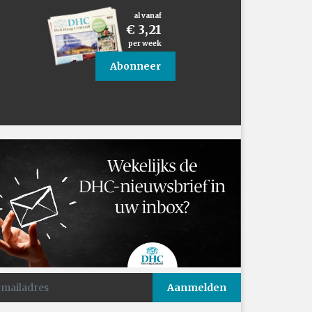
al vanaf
€ 3,21
per week
Abonneer