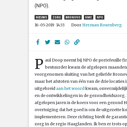
(NPO).
NIEUWS
ZORG
BRONOVO
HMC
NPO
Door
Herman Rosenberg
16-05-2019
14:33
P
aul Doop neemt bij NPO de portefeuille fi
bestuurder kwam de afgelopen maanden v
voorgenomen sluiting van het geliefde Bronov
maar het afstoten van één van de drie locaties
uitgebreid
aan het woord
kwam, onvermijdelijk
en de ontwikkelingen in de gezondheidszorg. Nu
afgelopen jaren is de koers voor een gezond HM
overtuiging dat het goed is om de uitgezette k
implementeren. Deze richting biedt de garanti
zorg in de regio Haaglanden. Ik ben er trots op