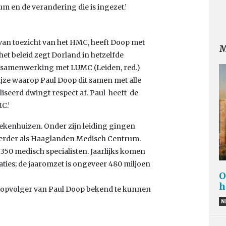
en de verandering die is ingezet.’
 van toezicht van het HMC, heeft Doop met
M
het beleid zegt Dorland in hetzelfde
e samenwerking met LUMC (Leiden, red.)
wijze waarop Paul Doop dit samen met alle
seerd dwingt respect af. Paul heeft de
C.’
ziekenhuizen. Onder zijn leiding gingen
erder als Haaglanden Medisch Centrum.
50 medisch specialisten. Jaarlijks komen
aties; de jaaromzet is ongeveer 480 miljoen
O
h
de opvolger van Paul Doop bekend te kunnen
N