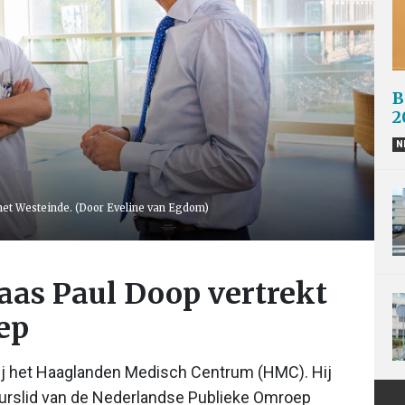
B
2
N
het Westeinde. (Door Eveline van Egdom)
aas Paul Doop vertrekt
ep
ij het Haaglanden Medisch Centrum (HMC). Hij
urslid van de Nederlandse Publieke Omroep