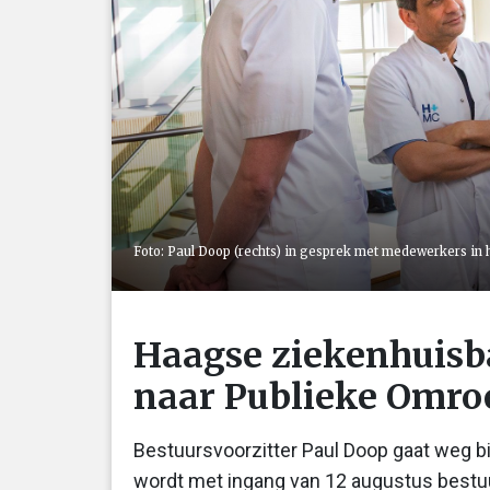
Foto: Paul Doop (rechts) in gesprek met medewerkers in 
Haagse ziekenhuisb
naar Publieke Omro
Bestuursvoorzitter Paul Doop gaat weg b
wordt met ingang van 12 augustus bestu