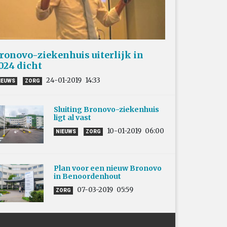
ronovo-ziekenhuis uiterlijk in
024 dicht
24-01-2019
14:33
IEUWS
ZORG
Sluiting Bronovo-ziekenhuis
ligt al vast
10-01-2019
06:00
NIEUWS
ZORG
Plan voor een nieuw Bronovo
in Benoordenhout
07-03-2019
05:59
ZORG