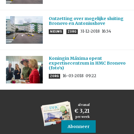
Ontzetting over mogelijke sluiting
Bronovo en Antoniushove
31-12-2018
16:34
NIEUWS
ZORG
Koningin Máxima opent
expertisecentrum in HMC Bronovo
(foto’s)
16-03-2018
09:22
ZORG
al vanaf
€ 3,21
per week
Abonneer