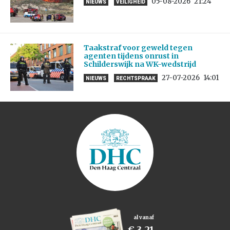
05-08-2026
21:24
NIEUWS
VEILIGHEID
Taakstraf voor geweld tegen
agenten tijdens onrust in
Schilderswijk na WK-wedstrijd
27-07-2026
14:01
NIEUWS
RECHTSPRAAK
al vanaf
€ 3,21