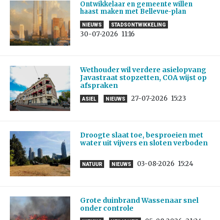
Ontwikkelaar en gemeente willen
haast maken met Bellevue-plan
NIEUWS
STADSONTWIKKELING
30-07-2026
11:16
Wethouder wil verdere asielopvang
Javastraat stopzetten, COA wijst op
afspraken
27-07-2026
15:23
ASIEL
NIEUWS
Droogte slaat toe, besproeien met
water uit vijvers en sloten verboden
03-08-2026
15:24
NATUUR
NIEUWS
Grote duinbrand Wassenaar snel
onder controle