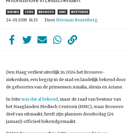
Antoniushove in Leidschendam.
NIEUWS
ZORG
BRONOVO
HMC
WESTEINDE
Door
Herman Rosenberg
24-01-2019
14:33
Den Haag verliest uiterlijk in 2024 het Bronovo-
ziekenhuis, een begrip in de stad en landelijk bekend door
de geboortes van de prinsessen Amalia, Alexia en Ariane.
In feite
was dat al bekend
, maar de raad van bestuur van
het Haaglanden Medisch Centrum (HMC), waar Bronovo
deel van uitmaakt, heeft zijn plannen donderdag (24
januari) officieel bekendgemaakt.