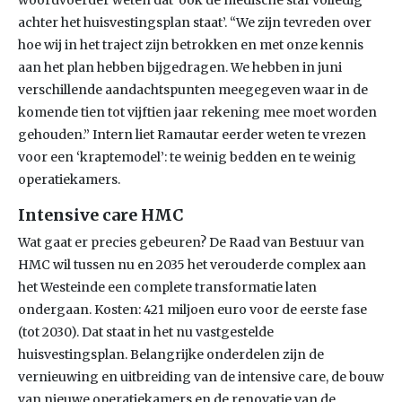
woordvoerder weten dat ‘ook de medische staf volledig
achter het huisvestingsplan staat’. “We zijn tevreden over
hoe wij in het traject zijn betrokken en met onze kennis
aan het plan hebben bijgedragen. We hebben in juni
verschillende aandachtspunten meegegeven waar in de
komende tien tot vijftien jaar rekening mee moet worden
gehouden.” Intern liet Ramautar eerder weten te vrezen
voor een ‘kraptemodel’: te weinig bedden en te weinig
operatiekamers.
Intensive care HMC
Wat gaat er precies gebeuren? De Raad van Bestuur van
HMC wil tussen nu en 2035 het verouderde complex aan
het Westeinde een complete transformatie laten
ondergaan. Kosten: 421 miljoen euro voor de eerste fase
(tot 2030). Dat staat in het nu vastgestelde
huisvestingsplan. Belangrijke onderdelen zijn de
vernieuwing en uitbreiding van de intensive care, de bouw
van nieuwe operatiekamers en de renovatie van de