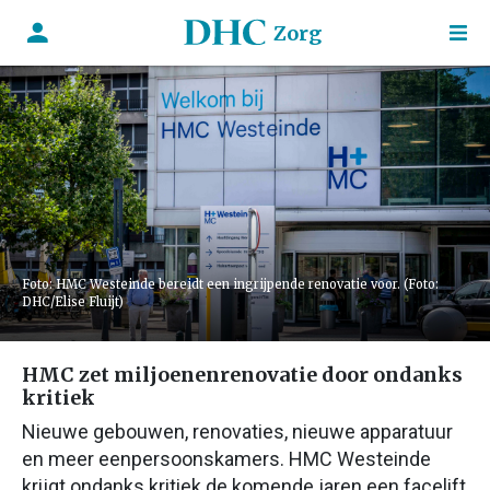
Zorg
Foto: HMC Westeinde bereidt een ingrijpende renovatie voor. (Foto:
DHC/Elise Fluijt)
HMC zet miljoenenrenovatie door ondanks
kritiek
Nieuwe gebouwen, renovaties, nieuwe apparatuur
en meer eenpersoonskamers. HMC Westeinde
krijgt ondanks kritiek de komende jaren een facelift