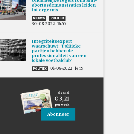
Onduidelijke regels rond anti-
abortusdemonstraties leiden
tot ergernis
NIEUWS
POLITIEK
30-08-2022
16:55
Integriteitsexpert
waarschuwt: ‘Politieke
partijen hebben de
professionaliteit van een
lokale voetbalclub’
01-08-2022
14:55
POLITIEK
al vanaf
€ 3,21
per week
Abonneer