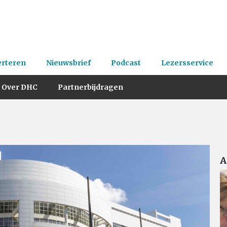
erteren
Nieuwsbrief
Podcast
Lezersservice
Over DHC
Partnerbijdragen
A