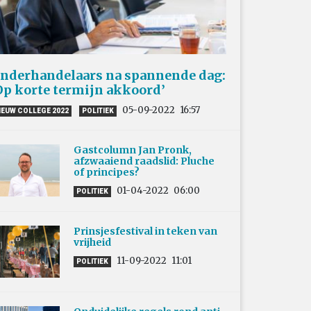
nderhandelaars na spannende dag:
Op korte termijn akkoord’
05-09-2022
16:57
IEUW COLLEGE 2022
POLITIEK
Gastcolumn Jan Pronk,
afzwaaiend raadslid: Pluche
of principes?
01-04-2022
06:00
POLITIEK
Prinsjesfestival in teken van
vrijheid
11-09-2022
11:01
POLITIEK