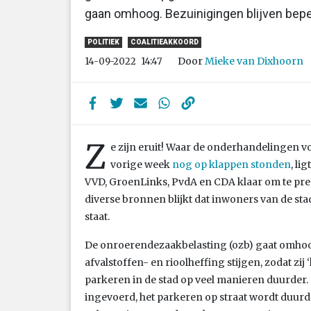
gaan omhoog. Bezuinigingen blijven bepe
POLITIEK
COALITIEAKKOORD
Door
Mieke van Dixhoorn
14-09-2022
14:47
Z
e zijn eruit! Waar de onderhandelingen 
vorige week
nog op klappen stonden
, li
VVD, GroenLinks, PvdA en CDA klaar om te pres
diverse bronnen blijkt dat inwoners van de st
staat.
De onroerendezaakbelasting (ozb) gaat omhoog,
afvalstoffen- en rioolheffing stijgen, zodat zi
parkeren in de stad op veel manieren duurder
ingevoerd, het parkeren op straat wordt duurd