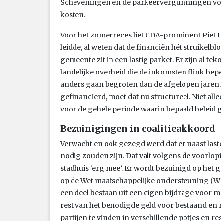
Scheveningen en de parkeervergunningen vo
kosten.
Voor het zomerreces liet CDA-prominent Piet 
leidde, al weten dat de financiën hét struikel
gemeente zit in een lastig parket. Er zijn al t
landelijke overheid die de inkomsten flink b
anders gaan begroten dan de afgelopen jaren.
gefinancierd, moet dat nu structureel. Niet al
voor de gehele periode waarin bepaald beleid 
Bezuinigingen in coalitieakkoord
Verwacht en ook gezegd werd dat er naast las
nodig zouden zijn. Dat valt volgens de voorlo
stadhuis ‘erg mee’. Er wordt bezuinigd op het 
op de Wet maatschappelijke ondersteuning (Wmo
een deel bestaan uit een eigen bijdrage voor
rest van het benodigde geld voor bestaand e
partijen te vinden in verschillende potjes en re