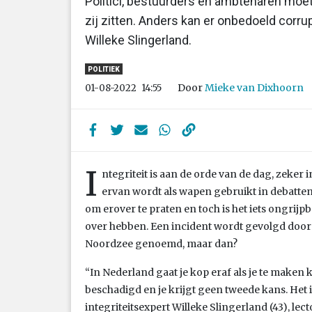
Politici, bestuurders en ambtenaren mo
zij zitten. Anders kan er onbedoeld corru
Willeke Slingerland.
POLITIEK
Door
Mieke van Dixhoorn
01-08-2022
14:55
I
ntegriteit is aan de orde van de dag, zeker i
ervan wordt als wapen gebruikt in debatten,
om erover te praten en toch is het iets ongrijpb
over hebben. Een incident wordt gevolgd door
Noordzee genoemd, maar dan?
“In Nederland gaat je kop eraf als je te maken k
beschadigd en je krijgt geen tweede kans. Het i
integriteitsexpert Willeke Slingerland (43), l