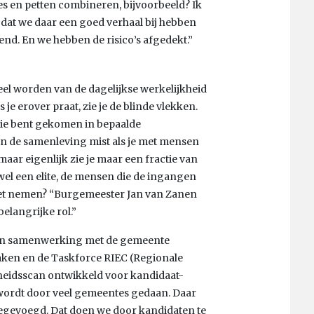
es en petten combineren, bijvoorbeeld? Ik
 dat we daar een goed verhaal bij hebben
end. En we hebben de risico’s afgedekt.”
eel worden van de dagelijkse werkelijkheid
s je erover praat, zie je de blinde vlekken.
atie bent gekomen in bepaalde
van de samenleving mist als je met mensen
 maar eigenlijk zie je maar een fractie van
el een elite, de mensen die de ingangen
oet nemen? “Burgemeester Jan van Zanen
belangrijke rol.”
 in samenwerking met de gemeente
aken en de Taskforce RIEC (Regionale
heidsscan ontwikkeld voor kandidaat-
 wordt door veel gemeentes gedaan. Daar
egevoegd. Dat doen we door kandidaten te