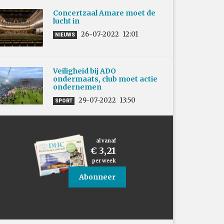
Concertzaal Amare moet de
lucht in
26-07-2022
12:01
NIEUWS
Veiligheid bij ADO
ondermaats, club moet actie
ondernemen
29-07-2022
13:50
SPORT
al vanaf
€ 3,21
per week
Abonneer