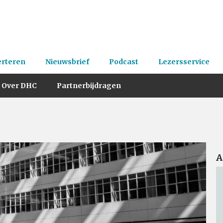
erteren
Nieuwsbrief
Podcast
Lezersservice
Over DHC
Partnerbijdragen
A