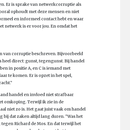
jken. Er is sprake van netwerkcorruptie als
 vooral ophoudt met deze mensen en niet
ormeel en informeel contact hebt en waar
het netwerk is er voor jou. En omdat het
n van corruptie beschreven. Bijvoorbeeld
heel direct: gunst, tegengunst. Bij handel
ben in positie A, en C is iemand met
 te komen. Er is opzet in het spel,
acht.”
land handel en invloed niet strafbaar
t omkoping. Terwijl ik zie in de
l niet zo is. Het gaat juist vaak om handel
 bij dat zaken altijd lang duren. “Was het
k tegen Richard de Mos. En dat terwijl het