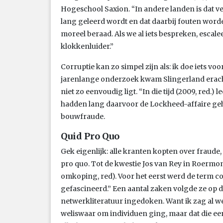
Hogeschool Saxion. “In andere landen is dat ve
lang geleerd wordt en dat daarbij fouten wor
moreel beraad. Als we al iets bespreken, escale
klokkenluider.”
Corruptie kan zo simpel zijn als: ik doe iets voor
jarenlange onderzoek kwam Slingerland eracht
niet zo eenvoudig ligt. “In die tijd (2009, red.)
hadden lang daarvoor de Lockheed-affaire ge
bouwfraude.
Quid Pro Quo
Gek eigenlijk: alle kranten kopten over fraude,
pro quo. Tot de kwestie Jos van Rey in Roerm
omkoping, red). Voor het eerst werd de term co
gefascineerd.” Een aantal zaken volgde ze op d
netwerkliteratuur ingedoken. Want ik zag al we
weliswaar om individuen ging, maar dat die 