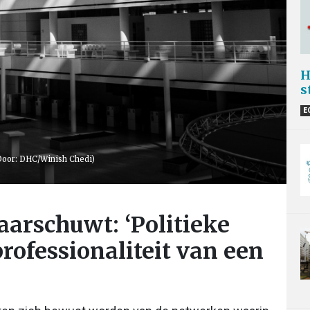
H
s
E
(Door: DHC/Winish Chedi)
aarschuwt: ‘Politieke
rofessionaliteit van een