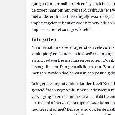
gang. Er komen solidariteit en loyaliteit bij ki
de groep naar binnen gekeerd raakt. Als je je
met anderen, hetzelfde kringetje waarmee je f
impliciet geldt: jij bent er voor het netwerk en 
impliciet is, is het zo ingewikkeld.”
Integriteit
“In internationale verdragen staan vele vorme
‘omkoping’ en ‘handel en invloed’. Omkoping is 
en invloed werk je met tussenpersonen. Dus ik 
bevoegdheden. Dan gebruik ik persoon B om daar
mensen worden doelbewust in een positie gebr
In tegenstelling tot andere landen heeft Neder
gesteld. “Men zegt: wij kunnen uit de voeten me
vervolgingen en de onderzoeken dat dit helemaa
en invloed of netwerkcorruptie.” Daar komt nog
nou terecht of niet? Dat zie je nu ook bij de zaa