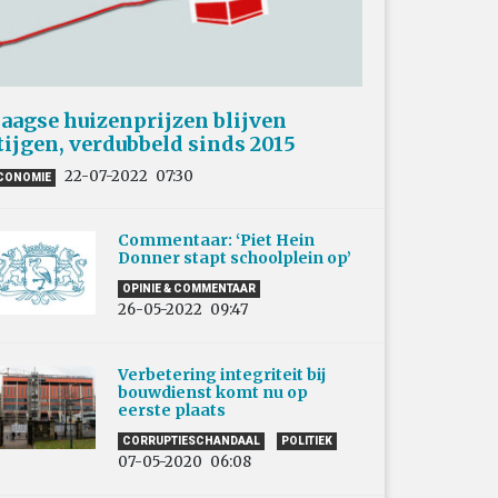
aagse huizenprijzen blijven
tijgen, verdubbeld sinds 2015
22-07-2022
07:30
CONOMIE
Commentaar: ‘Piet Hein
Donner stapt schoolplein op’
OPINIE & COMMENTAAR
26-05-2022
09:47
Verbetering integriteit bij
bouwdienst komt nu op
eerste plaats
CORRUPTIESCHANDAAL
POLITIEK
07-05-2020
06:08