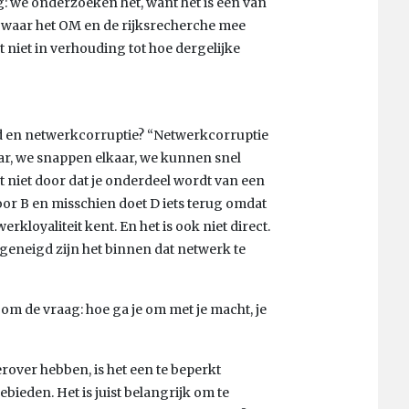
g: we onderzoeken het, want het is een van
s waar het OM en de rijksrecherche mee
 niet in verhouding tot hoe dergelijke
oed en netwerkcorruptie? “Netwerkcorruptie
aar, we snappen elkaar, we kunnen snel
 niet door dat je onderdeel wordt van een
voor B en misschien doet D iets terug omdat
erkloyaliteit kent. En het is ook niet direct.
jd geneigd zijn het binnen dat netwerk te
 om de vraag: hoe ga je om met je macht, je
 erover hebben, is het een te beperkt
bieden. Het is juist belangrijk om te