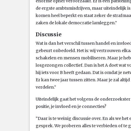
enorme ophef veroorzaakt. Er is een patstellin
de ergste ambtsmisdrijven, maar uiteindelijk i
komen heel beperkt en staat zeker de strafmaat
zaken de lokale democratie lamleggen.”
Discussie
Wat is dan het verschil tussen handel en invl
gebeurt onbedoeld. Het is: wij vertrouwen elk
schakelen en mensen mobiliseren. Maar je hebt
losgezongen collectief. Dan is het A doet wat 
hij iets voor B heeft gedaan. Dat is omdat je netw
Er kan twee jaar tussen zitten. Maar je zal alti
verdelen.”
Uiteindelijk gaat het volgens de onderzoekster
positie, je invloed en je connecties?
“Daar is te weinig discussie over. En als we het
gesprek. We proberen alles te verbieden of te ge