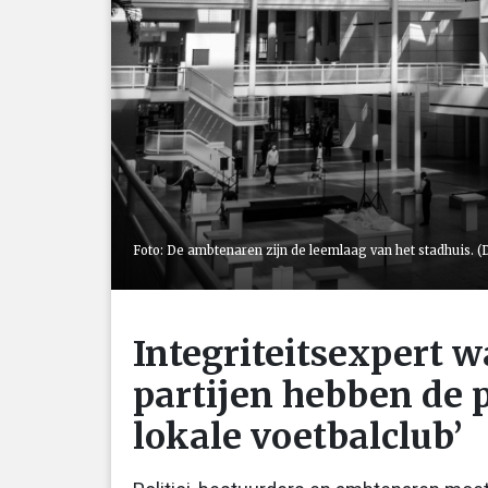
Foto: De ambtenaren zijn de leemlaag van het stadhuis. 
Integriteitsexpert w
partijen hebben de p
lokale voetbalclub’