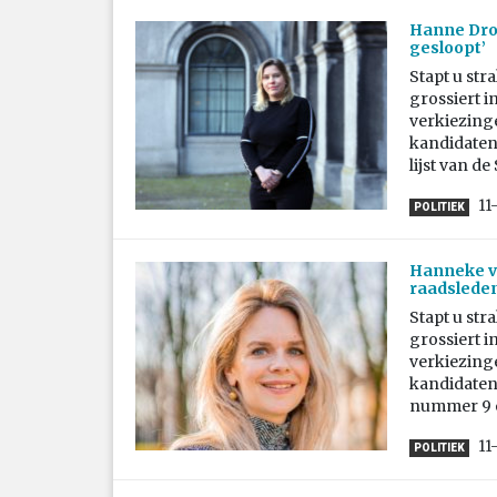
Hanne Dros
gesloopt’
Stapt u str
grossiert i
verkiezing
kandidaten 
lijst van de 
11
POLITIEK
Hanneke va
raadslede
Stapt u str
grossiert i
verkiezing
kandidaten 
nummer 9 op
11
POLITIEK