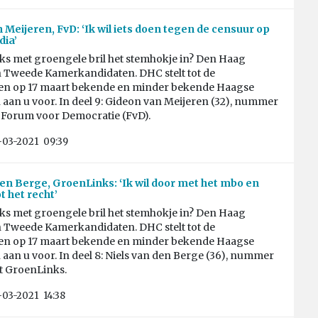
 Meijeren, FvD: ‘Ik wil iets doen tegen de censuur op
dia’
aks met groengele bril het stemhokje in? Den Haag
n Tweede Kamerkandidaten. DHC stelt tot de
en op 17 maart bekende en minder bekende Haagse
aan u voor. In deel 9: Gideon van Meijeren (32), nummer
st Forum voor Democratie (FvD).
-03-2021
09:39
den Berge, GroenLinks: ‘Ik wil door met het mbo en
t het recht’
aks met groengele bril het stemhokje in? Den Haag
n Tweede Kamerkandidaten. DHC stelt tot de
en op 17 maart bekende en minder bekende Haagse
aan u voor. In deel 8: Niels van den Berge (36), nummer
jst GroenLinks.
-03-2021
14:38