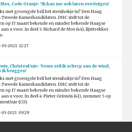
 Mos, Code Oranje: ‘Ik kan me ook laten overtuigen’
aks met groengele bril het stemhokje in? Den Haag
n Tweede Kamerkandidaten. DHC stelt tot de
en op 17 maart bekende en minder bekende Haagse
aan u voor. In deel 5: Richard de Mos (44), lijsttrekker
e.
-03-2021
12:27
wis, ChristenUnie: ‘Soms zeil ik scherp aan de wind,
w ik bruggen’
aks met groengele bril het stemhokje in? Den Haag
n Tweede Kamerkandidaten. DHC stelt tot de
en op 17 maart bekende en minder bekende Haagse
aan u voor. In deel 4: Pieter Grinwis (41), nummer 5 op
istenUnie (CU).
-03-2021
09:29