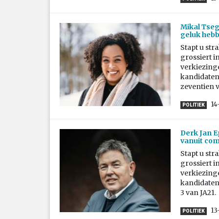
Mikal Tseg
geluk hebb
Stapt u str
grossiert i
verkiezing
kandidaten 
zeventien 
14
POLITIEK
Derk Jan E
vanuit co
Stapt u str
grossiert i
verkiezing
kandidaten 
3 van JA21.
13
POLITIEK