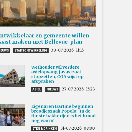
ntwikkelaar en gemeente willen
aast maken met Bellevue-plan
30-07-2026
11:16
IEUWS
STADSONTWIKKELING
Wethouder wil verdere
asielopvang Javastraat
stopzetten, COA wijst op
afspraken
27-07-2026
15:23
ASIEL
NIEUWS
Eigenaren Bartine beginnen
broodjeszaak Popolo: ‘In de
fijnste bakkerijen is het brood
nog warm’
31-07-2026
08:00
ETEN & DRINKEN