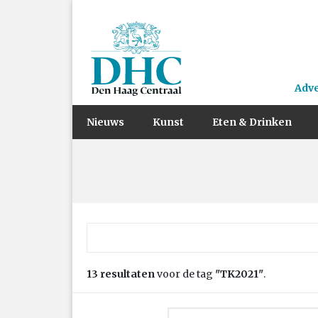
Adv
Nieuws
Kunst
Eten & Drinken
Zoek naar:
13 resultaten
voor de tag
"TK2021"
.