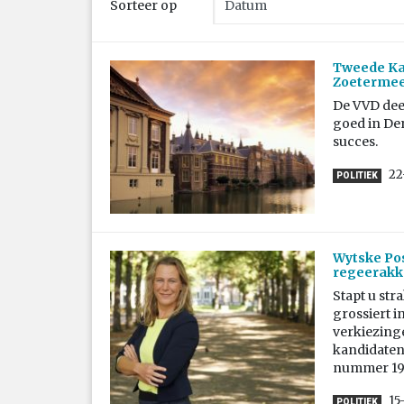
Sorteer op
Tweede Kam
Zoeterme
De VVD dee
goed in De
succes.
22
POLITIEK
Wytske Pos
regeerakk
Stapt u str
grossiert i
verkiezing
kandidaten 
nummer 19 o
15
POLITIEK