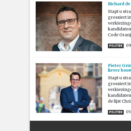
Richard de
Stapt u str
grossiert i
verkiezing
kandidaten 
Code Oranj
09
POLITIEK
Pieter Grin
liever bou
Stapt u str
grossiert i
verkiezing
kandidaten 
de lijst Chr
05
POLITIEK