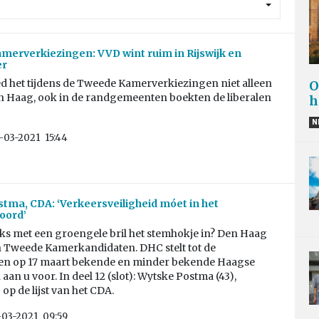
erverkiezingen: VVD wint ruim in Rijswijk en
er
d het tijdens de Tweede Kamerverkiezingen niet alleen
O
n Haag, ook in de randgemeenten boekten de liberalen
h
N
-03-2021
15:44
tma, CDA: ‘Verkeersveiligheid móet in het
oord’
aks met een groengele bril het stemhokje in? Den Haag
n Tweede Kamerkandidaten. DHC stelt tot de
en op 17 maart bekende en minder bekende Haagse
aan u voor. In deel 12 (slot): Wytske Postma (43),
p de lijst van het CDA.
-03-2021
09:59