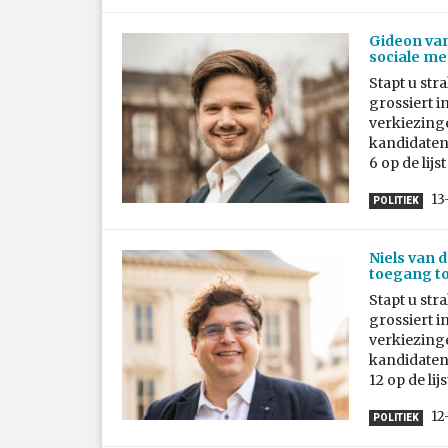
Gideon van
sociale me
Stapt u str
grossiert i
verkiezing
kandidaten 
6 op de lij
13
POLITIEK
Niels van 
toegang to
Stapt u str
grossiert i
verkiezing
kandidaten 
12 op de li
12
POLITIEK