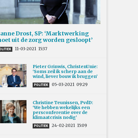
anne Drost, SP: ‘Marktwerking
oet uit de zorg worden gesloopt’
11-03-2021
15:37
OLITIEK
Pieter Grinwis, ChristenUnie:
‘Soms zeil ik scherp aan de
wind, liever bouw ik bruggen’
05-03-2021
09:29
POLITIEK
Christine Teunissen, PvdD:
‘We hebben wekelijks een
persconferentie over de
klimaatcrisis nodig’
24-02-2021
15:09
POLITIEK