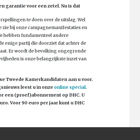
en garantie voor een zetel. Nu is dat
orspellingen te doen over de uitslag. Wel
me zie bij onze campagnemanifestaties en
We hebben fundamenteel andere
e enige partij die doorziet dat achter de
gaat. Er wordt de bevolking ongegronde
ijheden is onze belangrijkste inzet van
se Tweede Kamerkandidaten aan u voor.
gsnieuws leest u in onze
online special
.
or een (proef)abonnement op DHC. U
uro. Voor 90 euro per jaar kunt u DHC