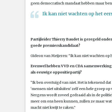
geen democratisch mandaat hebben maar be
Ik kan niet wachten op het eer
Partijleider Thierry Baudet is geregeld onde
goede premierskandidaat?
Gideon van Meijeren: “Ik kan niet wachten op h
Evenwel hebben VVD en CDA samenwerking u
als eeuwige oppositiepartij?
“Ik ben overtuigd van niet. Het is tekenend da
‘mensen niet uitsluiten’ zelf een hele groep op v
Nergens wordt zoveel gedraaid als in de politie
meer om ons heen kunnen, zullen ze maar wat b
macht niet kwijt te raken.”