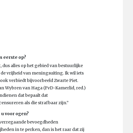
ls eerste op?
, dus alles op het gebied van bestuurlijke
e vrijheid van meningsuiting. Ik wil iets
ook verbiedt bijvoorbeeld Zwarte Piet.
van Wybren van Haga (FvD-Kamerlid, red.)
indienen dat bepaalt dat
nsureren als die strafbaar zijn.”
 u voor ogen?
el verregaande bevoegdheden
den in te perken, dan is het raar dat zij