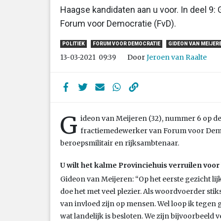
Haagse kandidaten aan u voor. In deel 9: 
Forum voor Democratie (FvD).
POLITIEK
FORUM VOOR DEMOCRATIE
GIDEON VAN MEIJER
Door
Jeroen van Raalte
13-03-2021
09:39
G
ideon van Meijeren (32), nummer 6 op de 
fractiemedewerker van Forum voor Demo
beroepsmilitair en rijksambtenaar.
U wilt het kalme Provinciehuis verruilen vo
Gideon van Meijeren: “Op het eerste gezicht lij
doe het met veel plezier. Als woordvoerder stik
van invloed zijn op mensen. Wel loop ik tegen 
wat landelijk is besloten. We zijn bijvoorbeeld