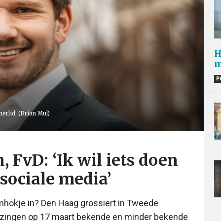
H
m
P
erlid. (Brian Mul)
 FvD: ‘Ik wil iets doen
sociale media’
emhokje in? Den Haag grossiert in Tweede
iezingen op 17 maart bekende en minder bekende