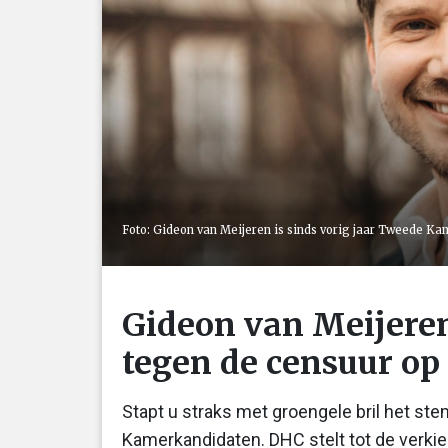
Foto: Gideon van Meijeren is sinds vorig jaar Tweede Kam
Gideon van Meijeren,
tegen de censuur op 
Stapt u straks met groengele bril het st
Kamerkandidaten. DHC stelt tot de verk