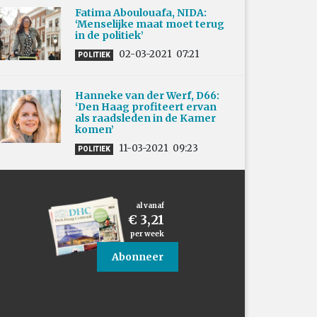
Fatima Aboulouafa, NIDA:
‘Menselijke maat moet terug
in de politiek’
02-03-2021
07:21
POLITIEK
Hanneke van der Werf, D66:
‘Den Haag profiteert ervan
als raadsleden in de Kamer
komen’
11-03-2021
09:23
POLITIEK
al vanaf
€ 3,21
per week
Abonneer