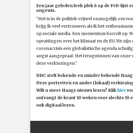
Een jaar geleden leek plek 6 op de FvD-lijst e
ongewis.
“Het is in de politiek vrijwel onmogelijk om vo
krijg ik veel vertrouwen als ik het enthousias
op sociale media. Een momentum borrelt op. 
opvattingen over het klimaat en de EU. We zijn d
coronacrisis een globalistische agenda schuil
angst aangepraat. Het terugwinnen van onze vr
deze verkiezingen.”
DHC stelt bekende en minder bekende Haag
Deze portretten en ander (lokaal) verkiezin
Wilt u meer Haags nieuws lezen? Klik
hier
vo
ontvangt de krant 10 weken voor slechts 10 e
ook digitaal lezen.