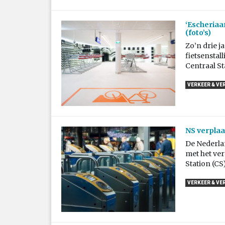
‘Escheriaan
(foto’s)
Zo’n drie j
fietsenstal
Centraal St
VERKEER & VE
NS verplaa
De Nederla
met het ver
Station (CS)
VERKEER & VE