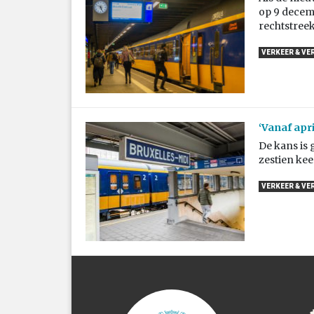
op 9 decem
rechtstreek
VERKEER & VE
‘Vanaf apr
De kans is g
zestien kee
VERKEER & VE