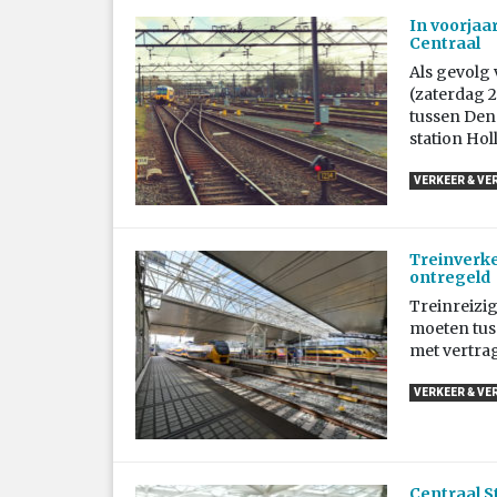
In voorjaa
Centraal
Als gevolg
(zaterdag 2
tussen Den 
station Hol
VERKEER & VE
Treinverk
ontregeld
Treinreizi
moeten tus
met vertrag
VERKEER & VE
Centraal S