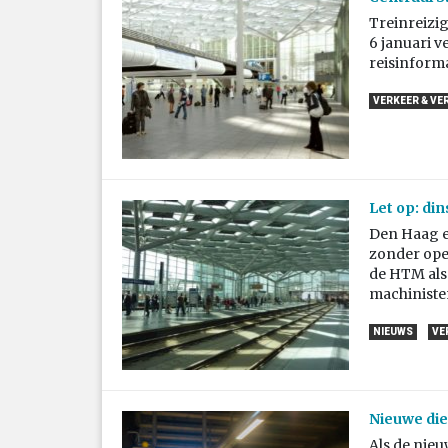
Treinreizi
6 januari v
reisinforma
VERKEER & VE
Let op: di
Den Haag en
zonder ope
de HTM als 
machiniste
NIEUWS
VE
Nieuwe die
Als de nie