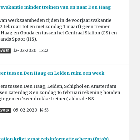
rsvakantie minder treinen van en naar Den Haag
 van werkzaamheden rijden in de voorjaarsvakantie
2 februari tot en met zondag 1 maart) geen treinen
Haag en Gouda en tussen het Centraal Station (CS) en
lands Spoor (HS).
12-02-2020
15:22
RVOER
eer tussen Den Haag en Leiden ruim een week
gers tussen Den Haag, Leiden, Schiphol en Amsterdam
sen zaterdag 8 en zondag 16 februari rekening houden
ingen en ‘zeer drukke treinen’, aldus de NS.
05-02-2020
14:53
RVOER
tation krijgt groot reisinformatiescherm (foto’s)