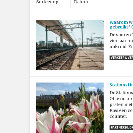
Sorteer op
Waarom wor
gebruikt? (
De sporen 1
vier jaar o
onkruid. En
VERKEER & VE
StationsH
De Stations
Of je nu op
praten met 
Kies een co
counter.
PARTNERBIJD