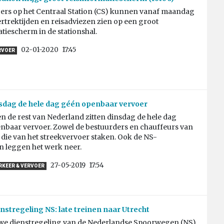
gers op het Centraal Station (CS) kunnen vanaf maandag
ertrektijden en reisadviezen zien op een groot
tiescherm in de stationshal.
02-01-2020
17:45
RVOER
nsdag de hele dag géén openbaar vervoer
 de rest van Nederland zitten dinsdag de hele dag
nbaar vervoer. Zowel de bestuurders en chauffeurs van
die van het streekvervoer staken. Ook de NS-
n leggen het werk neer.
27-05-2019
17:54
RKEER & VERVOER
nstregeling NS: late treinen naar Utrecht
uwe dienstregeling van de Nederlandse Spoorwegen (NS)