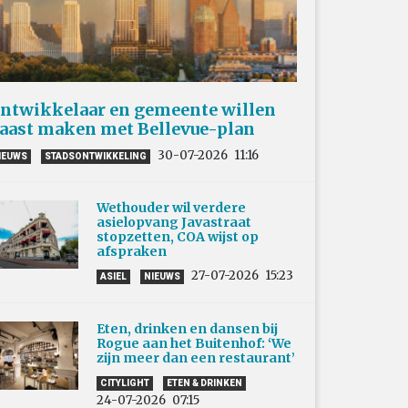
ntwikkelaar en gemeente willen
aast maken met Bellevue-plan
30-07-2026
11:16
IEUWS
STADSONTWIKKELING
Wethouder wil verdere
asielopvang Javastraat
stopzetten, COA wijst op
afspraken
27-07-2026
15:23
ASIEL
NIEUWS
Eten, drinken en dansen bij
Rogue aan het Buitenhof: ‘We
zijn meer dan een restaurant’
CITYLIGHT
ETEN & DRINKEN
24-07-2026
07:15