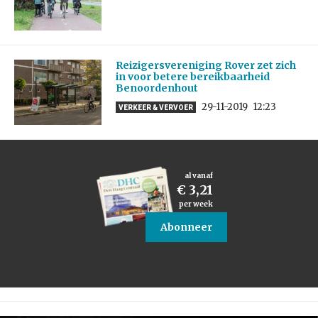
Reizigersvereniging Rover zet zich
in voor betere bereikbaarheid
Benoordenhout
29-11-2019
12:23
VERKEER & VERVOER
al vanaf
€ 3,21
per week
Abonneer