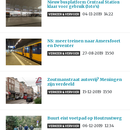
Nieuw busplatform Centraal Station
klaar voor gebruik (foto’s)
04-11-2019
14:22
VERKEER & VERVOER
NS: meer treinen naar Amersfoort
en Deventer
27-08-2019
15:50
VERKEER & VERVOER
Zoutmanstraat autovrij? Meningen
zijn verdeeld
15-12-2019
15:50
VERKEER & VERVOER
Buurt eist voetpad op Houtrustweg
06-12-2019
12:34
VERKEER & VERVOER