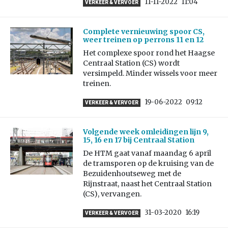
11-11-2022
11:04
VERKEER & VERVOER
Complete vernieuwing spoor CS,
weer treinen op perrons 11 en 12
Het complexe spoor rond het Haagse
Centraal Station (CS) wordt
versimpeld. Minder wissels voor meer
treinen.
19-06-2022
09:12
VERKEER & VERVOER
Volgende week omleidingen lijn 9,
15, 16 en 17 bij Centraal Station
De HTM gaat vanaf maandag 6 april
de tramsporen op de kruising van de
Bezuidenhoutseweg met de
Rijnstraat, naast het Centraal Station
(CS), vervangen.
31-03-2020
16:19
VERKEER & VERVOER