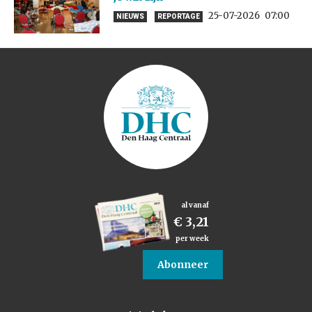
25-07-2026
07:00
NIEUWS
REPORTAGE
al vanaf
€ 3,21
per week
Abonneer