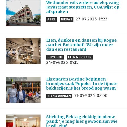
Wethouder wil verdere asielopvang
Javastraat stopzetten, COA wijst op
afspraken
27-07-2026
15:23
ASIEL
NIEUWS
Eten, drinken en dansen bij Rogue
aan het Buitenhof: ‘We zijn meer
dan een restaurant’
CITYLIGHT
ETEN & DRINKEN
24-07-2026
07:15
Eigenaren Bartine beginnen
broodjeszaak Popolo: ‘In de fijnste
bakkerijen is het brood nog warm’
31-07-2026
08:00
ETEN & DRINKEN
Stichting Eekta gelukkig in nieuw
pand: ‘Je mag hier gewoon zijn wie
je wilt zijn’