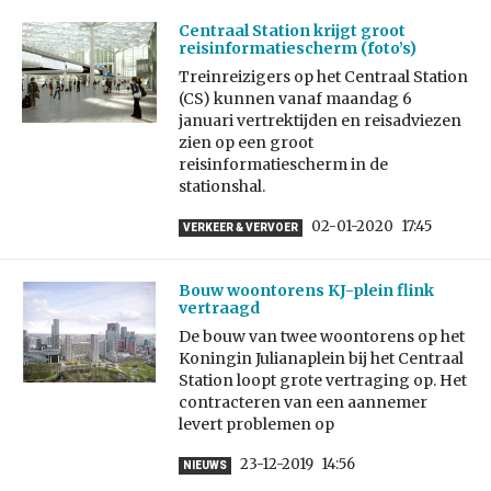
Centraal Station krijgt groot
reisinformatiescherm (foto’s)
Treinreizigers op het Centraal Station
(CS) kunnen vanaf maandag 6
januari vertrektijden en reisadviezen
zien op een groot
reisinformatiescherm in de
stationshal.
02-01-2020
17:45
VERKEER & VERVOER
Bouw woontorens KJ-plein flink
vertraagd
De bouw van twee woontorens op het
Koningin Julianaplein bij het Centraal
Station loopt grote vertraging op. Het
contracteren van een aannemer
levert problemen op
23-12-2019
14:56
NIEUWS