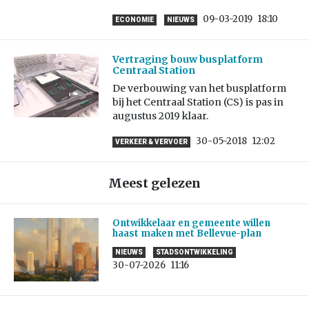
09-03-2019
18:10
ECONOMIE
NIEUWS
Vertraging bouw busplatform
Centraal Station
De verbouwing van het busplatform
bij het Centraal Station (CS) is pas in
augustus 2019 klaar.
30-05-2018
12:02
VERKEER & VERVOER
Meest gelezen
Ontwikkelaar en gemeente willen
haast maken met Bellevue-plan
NIEUWS
STADSONTWIKKELING
30-07-2026
11:16