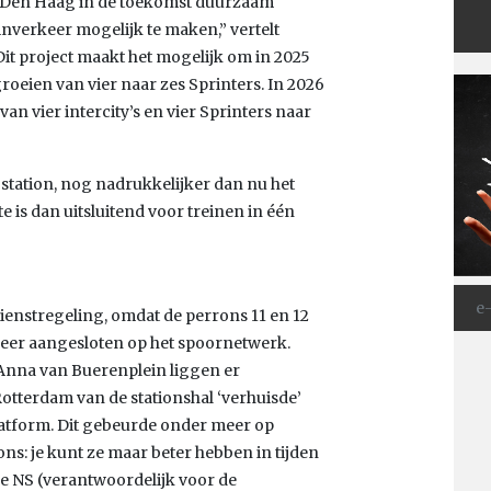
m Den Haag in de toekomst duurzaam
nverkeer mogelijk te maken,” vertelt
it project maakt het mogelijk om in 2025
groeien van vier naar zes Sprinters. In 2026
an vier intercity’s en vier Sprinters naar
station, nog nadrukkelijker dan nu het
lte is dan uitsluitend voor treinen in één
ienstregeling, omdat de perrons 11 en 12
weer aangesloten op het spoornetwerk.
 Anna van Buerenplein liggen er
Rotterdam van de stationshal ‘verhuisde’
latform. Dit gebeurde onder meer op
ns: je kunt ze maar beter hebben in tijden
e NS (verantwoordelijk voor de