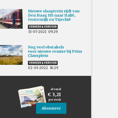
Nieuwe slaaptrein rijdt van
Den Haag HS naar Italië,
Oostenrijk en Tsjechië
VERKEER & VERVOER
31-07-2021
09:29
Nog veel obstakels
voor nieuwe remise bij Prins
Clausplein
VERKEER & VERVOER
02-03-2022
16:29
al vanaf
€ 3,21
per week
Abonneer