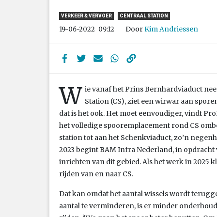
VERKEER & VERVOER
CENTRAAL STATION
Door
Kim Andriessen
19-06-2022
09:12
W
ie vanaf het Prins Bernhardviaduct neer
Station (CS), ziet een wirwar aan spore
dat is het ook. Het moet eenvoudiger, vindt P
het volledige spooremplacement rond CS ombou
station tot aan het Schenkviaduct, zo’n negen
2023 begint BAM Infra Nederland, in opdracht 
inrichten van dit gebied. Als het werk in 2025 
rijden van en naar CS.
Dat kan omdat het aantal wissels wordt terugge
aantal te verminderen, is er minder onderhou