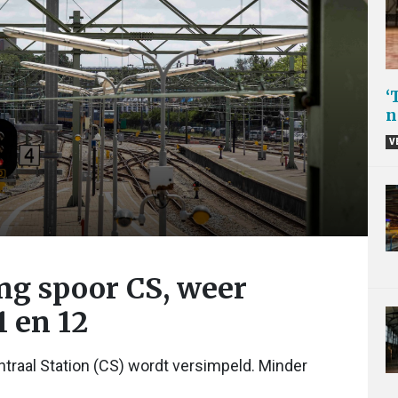
‘
n
V
ng spoor CS, weer
1 en 12
raal Station (CS) wordt versimpeld. Minder