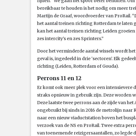
rijden. “We gaan het spoor beter benutten. O
bereikbaar te houden is het nodig om meer trei
Martijn de Graaf, woordvoerder van ProRail. “D
het aantal treinen richting Rotterdam te laten 
kan het aantal treinen richting Leiden groeien v
zes intercity’s en zes Sprinters.”
Door het verminderde aantal wissels wordt het 
geval is, ingedeeld in drie ‘sectoren’. Elk gedee
richting (Leiden, Rotterdam of Gouda).
Perrons 11 en 12
Er komt ook meer plek voor een intensievere d
straks opnieuw in gebruik zijn. Deze worden 
Deze laatste twee perrons aan de zijde van het
ongebruikt bij sinds in 2016 de metrolijn naar 
naar een nieuw viaductstation boven het busp
verzoek van de NS en ProRail. Twee extra perro
van toenemende reizigersaantallen, zo legde d