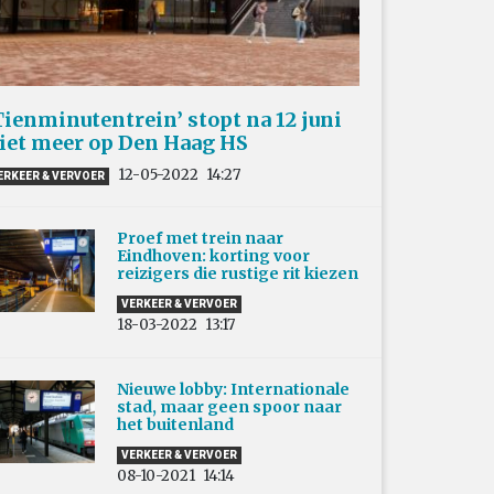
Tienminutentrein’ stopt na 12 juni
iet meer op Den Haag HS
12-05-2022
14:27
ERKEER & VERVOER
Proef met trein naar
Eindhoven: korting voor
reizigers die rustige rit kiezen
VERKEER & VERVOER
18-03-2022
13:17
Nieuwe lobby: Internationale
stad, maar geen spoor naar
het buitenland
VERKEER & VERVOER
08-10-2021
14:14