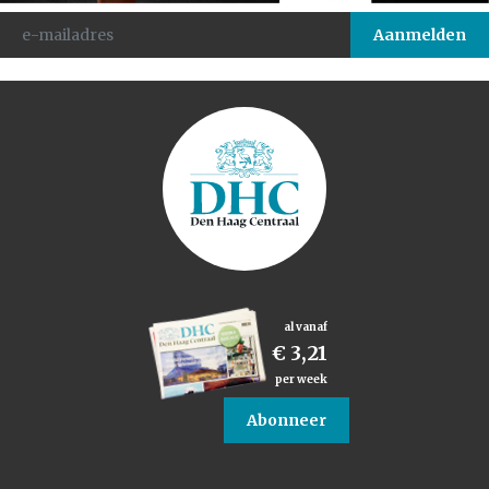
al vanaf
€ 3,21
per week
Abonneer