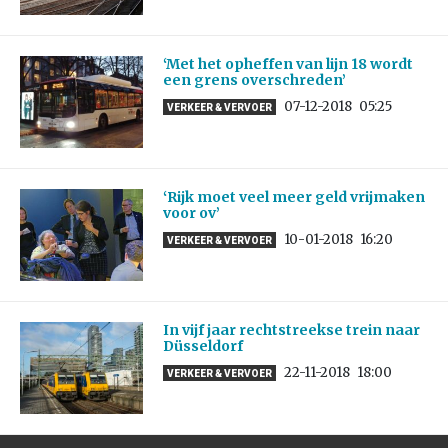
‘Met het opheffen van lijn 18 wordt
een grens overschreden’
07-12-2018
05:25
VERKEER & VERVOER
‘Rijk moet veel meer geld vrijmaken
voor ov’
10-01-2018
16:20
VERKEER & VERVOER
In vijf jaar rechtstreekse trein naar
Düsseldorf
22-11-2018
18:00
VERKEER & VERVOER