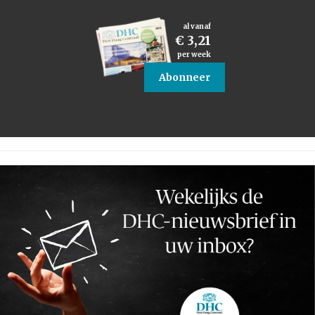
al vanaf
€ 3,21
per week
Abonneer