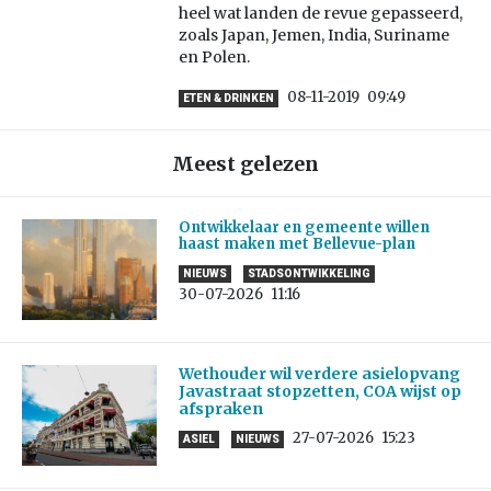
heel wat landen de revue gepasseerd,
zoals Japan, Jemen, India, Suriname
en Polen.
08-11-2019
09:49
ETEN & DRINKEN
Meest gelezen
Ontwikkelaar en gemeente willen
haast maken met Bellevue-plan
NIEUWS
STADSONTWIKKELING
30-07-2026
11:16
Wethouder wil verdere asielopvang
Javastraat stopzetten, COA wijst op
afspraken
27-07-2026
15:23
ASIEL
NIEUWS