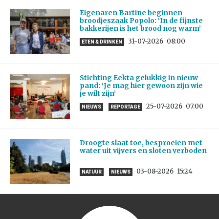
Eigenaren Bartine beginnen
broodjeszaak Popolo: ‘In de fijnste
bakkerijen is het brood nog warm’
31-07-2026
08:00
ETEN & DRINKEN
Stichting Eekta gelukkig in nieuw
pand: ‘Je mag hier gewoon zijn wie
je wilt zijn’
25-07-2026
07:00
NIEUWS
REPORTAGE
Droogte slaat toe, besproeien met
water uit vijvers en sloten verboden
03-08-2026
15:24
NATUUR
NIEUWS