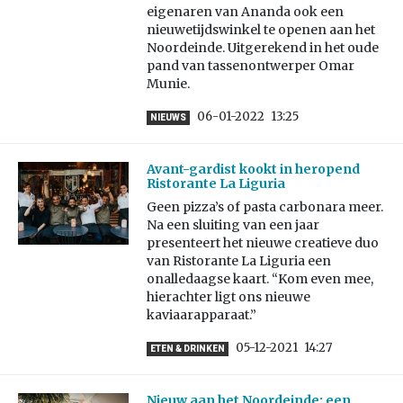
eigenaren van Ananda ook een
nieuwetijdswinkel te openen aan het
Noordeinde. Uitgerekend in het oude
pand van tassenontwerper Omar
Munie.
06-01-2022
13:25
NIEUWS
Avant-gardist kookt in heropend
Ristorante La Liguria
Geen pizza’s of pasta carbonara meer.
Na een sluiting van een jaar
presenteert het nieuwe creatieve duo
van Ristorante La Liguria een
onalledaagse kaart. “Kom even mee,
hierachter ligt ons nieuwe
kaviaarapparaat.”
05-12-2021
14:27
ETEN & DRINKEN
Nieuw aan het Noordeinde: een