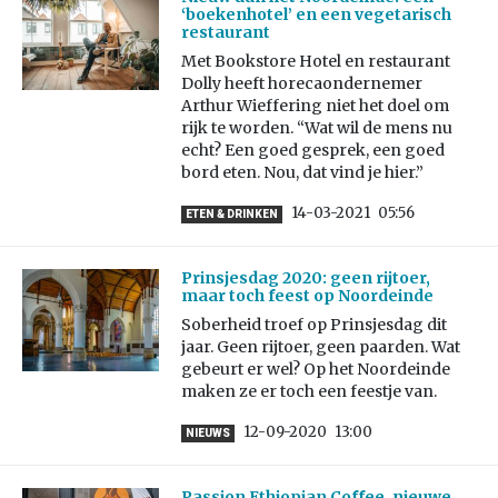
‘boekenhotel’ en een vegetarisch
restaurant
Met Bookstore Hotel en restaurant
Dolly heeft horecaondernemer
Arthur Wieffering niet het doel om
rijk te worden. “Wat wil de mens nu
echt? Een goed gesprek, een goed
bord eten. Nou, dat vind je hier.”
14-03-2021
05:56
ETEN & DRINKEN
Prinsjesdag 2020: geen rijtoer,
maar toch feest op Noordeinde
Soberheid troef op Prinsjesdag dit
jaar. Geen rijtoer, geen paarden. Wat
gebeurt er wel? Op het Noordeinde
maken ze er toch een feestje van.
12-09-2020
13:00
NIEUWS
Passion Ethiopian Coffee, nieuwe