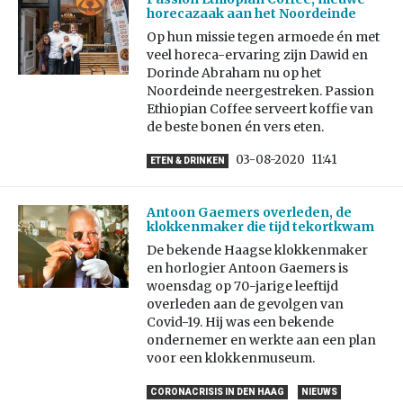
horecazaak aan het Noordeinde
Op hun missie tegen armoede én met
veel horeca-ervaring zijn Dawid en
Dorinde Abraham nu op het
Noordeinde neergestreken. Passion
Ethiopian Coffee serveert koffie van
de beste bonen én vers eten.
03-08-2020
11:41
ETEN & DRINKEN
Antoon Gaemers overleden, de
klokkenmaker die tijd tekortkwam
De bekende Haagse klokkenmaker
en horlogier Antoon Gaemers is
woensdag op 70-jarige leeftijd
overleden aan de gevolgen van
Covid-19. Hij was een bekende
ondernemer en werkte aan een plan
voor een klokkenmuseum.
CORONACRISIS IN DEN HAAG
NIEUWS