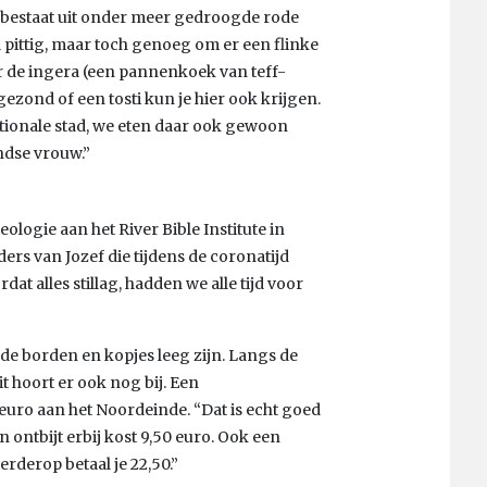
) bestaat uit onder meer gedroogde rode
 pittig, maar toch genoeg om er een flinke
r de ingera (een pannenkoek van teff-
gezond of een tosti kun je hier ook krijgen.
nationale stad, we eten daar ook gewoon
ndse vrouw.”
ologie aan het River Bible Institute in
ers van Jozef die tijdens de coronatijd
t alles stillag, hadden we alle tijd voor
 de borden en kopjes leeg zijn. Langs de
t hoort er ook nog bij. Een
ro aan het Noordeinde. “Dat is echt goed
 ontbijt erbij kost 9,50 euro. Ook een
rderop betaal je 22,50.”