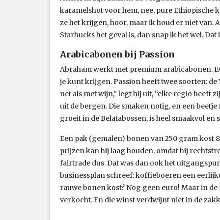
karamelshot voor hem, nee, pure Ethiopische 
ze het krijgen, hoor, maar ik houd er niet van. A
Starbucks het geval is, dan snap ik het wel. Dat
Arabicabonen bij Passion
Abraham werkt met premium arabicabonen. Eve
je kunt krijgen. Passion heeft twee soorten: d
net als met wijn,” legt hij uit, “elke regio hee
uit de bergen. Die smaken notig, en een beetj
groeit in de Belatabossen, is heel smaakvol en s
Een pak (gemalen) bonen van 250 gram kost 8 e
prijzen kan hij laag houden, omdat hij rechtst
fairtrade dus. Dat was dan ook het uitgangspunt
businessplan schreef: koffieboeren een eerlijk
rauwe bonen kost? Nog geen euro! Maar in de 
verkocht. En die winst verdwijnt niet in de zak