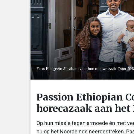
Foto: Het gezin Abraham voor hun nieuwe zaak. Door DH
Passion Ethiopian C
horecazaak aan het
Op hun missie tegen armoede én met vee
nu op het Noordeinde neergestreken. Pass