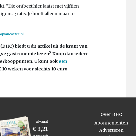
. “Die ontbeet hier laatst met vijftien
igens gratis. Je hoeft alleen maar te
opiancoffee.nl
DHC) biedt u dit artikel uit de krant van
aagse gastronomie lezen? Koop dan iedere
 verkooppunten. U kunt ook
een
10 weken voor slechts 10 euro.
Over DHC
al vanaf
Abonnementen
€ 3,21
Adverteren