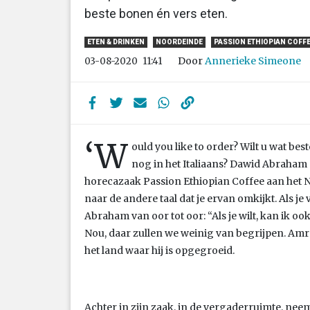
beste bonen én vers eten.
ETEN & DRINKEN
NOORDEINDE
PASSION ETHIOPIAN COFF
Door
Annerieke Simeone
03-08-2020
11:41
‘W
ould you like to order? Wilt u wat be
nog in het Italiaans? Dawid Abraham
horecazaak Passion Ethiopian Coffee aan het N
naar de andere taal dat je ervan omkijkt. Als je
Abraham van oor tot oor: “Als je wilt, kan ik oo
Nou, daar zullen we weinig van begrijpen. Amrah
het land waar hij is opgegroeid.
Achter in zijn zaak, in de vergaderruimte, neem