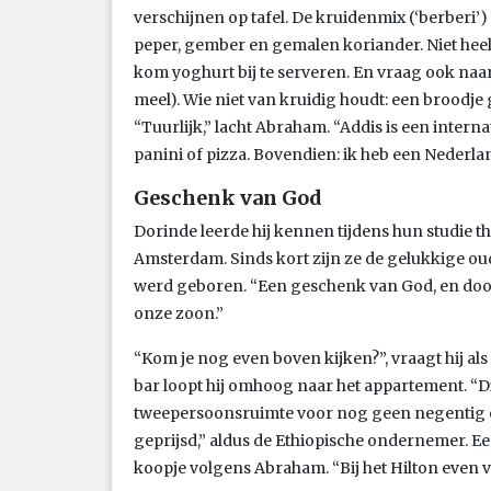
verschijnen op tafel. De kruidenmix (‘berberi’
peper, gember en gemalen koriander. Niet heel
kom yoghurt bij te serveren. En vraag ook naa
meel). Wie niet van kruidig houdt: een broodje 
“Tuurlijk,” lacht Abraham. “Addis is een inter
panini of pizza. Bovendien: ik heb een Nederla
Geschenk van God
Dorinde leerde hij kennen tijdens hun studie the
Amsterdam. Sinds kort zijn ze de gelukkige oud
werd geboren. “Een geschenk van God, en doorda
onze zoon.”
“Kom je nog even boven kijken?”, vraagt hij als
bar loopt hij omhoog naar het appartement. “Di
tweepersoonsruimte voor nog geen negentig eu
geprijsd,” aldus de Ethiopische ondernemer. Een
koopje volgens Abraham. “Bij het Hilton even ve