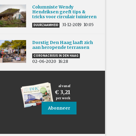
Columniste Wendy
Hendriksen geeft tips &
tricks voor circulair tuinieren
31-12-2019
10:05
DUURZAAMHEID
Dorstig Den Haag laaft zich
aan heropende terrassen
CORONACRISIS IN DEN HAAG
02-06-2020
16:28
al vanaf
€ 3,21
per week
Abonneer