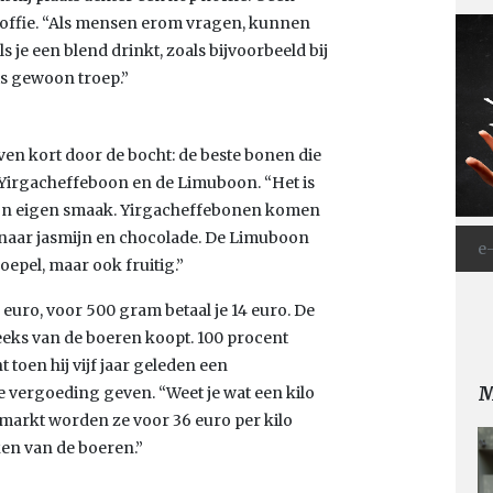
koffie. “Als mensen erom vragen, kunnen
ls je een blend drinkt, zoals bijvoorbeeld bij
 is gewoon troep.”
n kort door de bocht: de beste bonen die
e Yirgacheffeboon en de Limuboon. “Het is
ft zijn eigen smaak. Yirgacheffebonen komen
e naar jasmijn en chocolade. De Limuboon
oepel, maar ook fruitig.”
uro, voor 500 gram betaal je 14 euro. De
reeks van de boeren koopt. 100 procent
 toen hij vijf jaar geleden een
M
e vergoeding geven. “Weet je wat een kilo
markt worden ze voor 36 euro per kilo
ken van de boeren.”