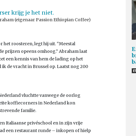
ser krijg je het niet.
raham (eigenaar Passion Ethiopian Coffee)
het roosteren, legt hij uit. “Meestal
E
 de prijzen opeens omhoog.” Abraham laat
b
zet een kennis van hem de lading op het
b
l ik de vracht in Brussel op. Laatst nog 200
E
 Nederland vluchtte vanwege de oorlog
oeite koffiecorners in Nederland kon
strevende familie.
n Italiaanse privéschool en in zijn vrije
stad een restaurant runde – inkopen of hielp