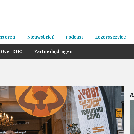
erteren
Nieuwsbrief
Podcast
Lezersservice
Over DHC
Partnerbijdragen
A