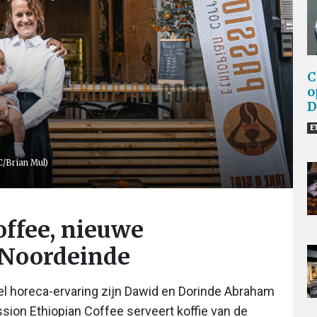
C
o
D
E
C/Brian Mul)
offee, nieuwe
 Noordeinde
l horeca-ervaring zijn Dawid en Dorinde Abraham
ion Ethiopian Coffee serveert koffie van de