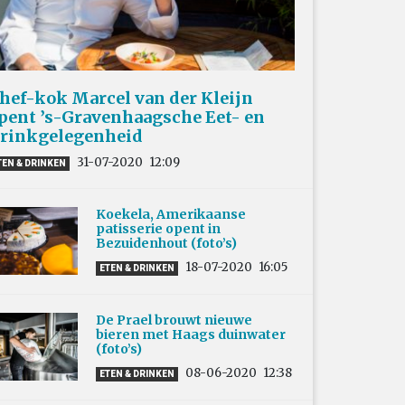
hef-kok Marcel van der Kleijn
pent ’s-Gravenhaagsche Eet- en
rinkgelegenheid
31-07-2020
12:09
TEN & DRINKEN
Koekela, Amerikaanse
patisserie opent in
Bezuidenhout (foto’s)
18-07-2020
16:05
ETEN & DRINKEN
De Prael brouwt nieuwe
bieren met Haags duinwater
(foto’s)
08-06-2020
12:38
ETEN & DRINKEN