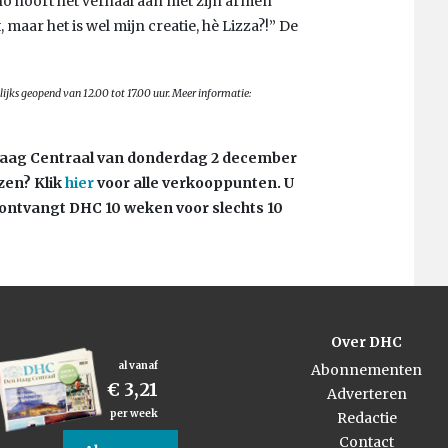
no hoort het verhaal aan met zijn armen
 maar het is wel mijn creatie, hè Lizza?!” De
ijks geopend van 12.00 tot 17.00 uur. Meer informatie:
n Haag Centraal van donderdag 2 december
ezen?
Klik
hier
voor alle verkooppunten. U
ontvangt DHC 10 weken voor slechts 10
Over DHC
al vanaf
Abonnementen
€ 3,21
Adverteren
per week
Redactie
Contact