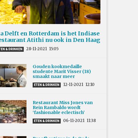
a Delft en Rotterdam is het Indiase
estaurant Atithi nu ook in Den Haag
28-11-2021
15:05
TEN & DRINKEN
Gouden kookmedaille
studente Marit Visser (18)
smaakt naar meer
12-11-2021
12:10
ETEN & DRINKEN
Restaurant Miss Jones van
Rein Rambaldo wordt
‘fashionable eclectisch’
06-11-2021
11:38
ETEN & DRINKEN