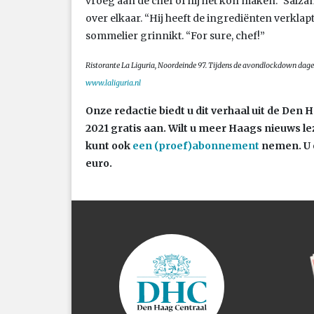
vroeg aan de chef of hij het kon maken.” Salza
over elkaar. “Hij heeft de ingrediënten verklapt,
sommelier grinnikt. “For sure, chef!”
Ristorante La Liguria, Noordeinde 97. Tijdens de avondlockdown dagel
www.laliguria.nl
Onze redactie biedt u dit verhaal uit de De
2021 gratis aan. Wilt u meer Haags nieuws l
kunt ook
een (proef)abonnement
nemen. U 
euro.