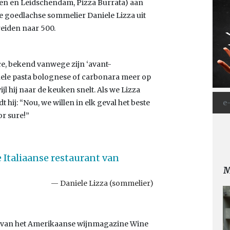
gen en Leidschendam, Pizza Burrata) aan
e goedlachse sommelier Daniele Lizza uit
reiden naar 500.
ce, bekend vanwege zijn ‘avant-
onele pasta bolognese of carbonara meer op
ijl hij naar de keuken snelt. Als we Lizza
 hij: “Nou, we willen in elk geval het beste
or sure!”
e Italiaanse restaurant van
M
Daniele Lizza (sommelier)
caat van het Amerikaanse wijnmagazine Wine