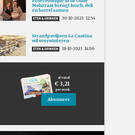
Proefboutique in de Oude
Molstraat brengt lunch, deli
en borrel samen
30-10-2021
12:54
ETEN & DRINKEN
Strandpaviljoen La Cantina
wil overwinteren
18-10-2021
14:06
ETEN & DRINKEN
al vanaf
€ 3,21
per week
Abonneer