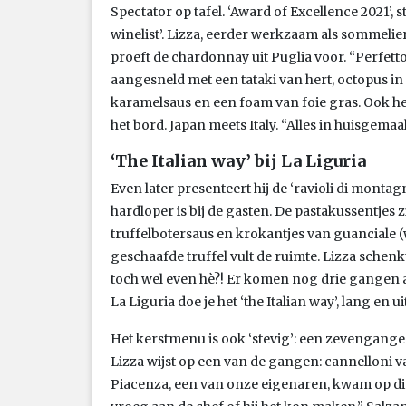
Spectator op tafel. ‘Award of Excellence 2021’, 
winelist’. Lizza, eerder werkzaam als sommelier
proeft de chardonnay uit Puglia voor. “Perfett
aangesneld met een tataki van hert, octopus i
karamelsaus en een foam van foie gras. Ook het
het bord. Japan meets Italy. “Alles in huisgemaa
‘The Italian way’ bij La Liguria
Even later presenteert hij de ‘ravioli di montagn
hardloper is bij de gasten. De pastakussentjes 
truffelbotersaus en krokantjes van guanciale
geschaafde truffel vult de ruimte. Lizza schenk
toch wel even hè?! Er komen nog drie gangen aa
La Liguria doe je het ‘the Italian way’, lang en u
Het kerstmenu is ook ‘stevig’: een zevengange
Lizza wijst op een van de gangen: cannelloni 
Piacenza, een van onze eigenaren, kwam op di