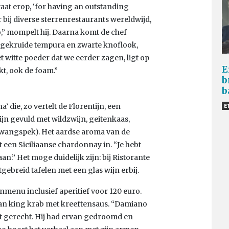
staat erop, ‘for having an outstanding
 bij diverse sterrenrestaurants wereldwijd,
o,” mompelt hij. Daarna komt de chef
n gekruide tempura en zwarte knoflook,
 witte poeder dat we eerder zagen, ligt op
E
kt, ook de foam.”
b
b
a’ die, zo vertelt de Florentijn, een
E
zijn gevuld met wildzwijn, geitenkaas,
 (wangspek). Het aardse aroma van de
t een Siciliaanse chardonnay in. “Je hebt
n.” Het moge duidelijk zijn: bij Ristorante
itgebreid tafelen met een glas wijn erbij.
nmenu inclusief aperitief voor 120 euro.
van king krab met kreeftensaus. “Damiano
t gerecht. Hij had ervan gedroomd en