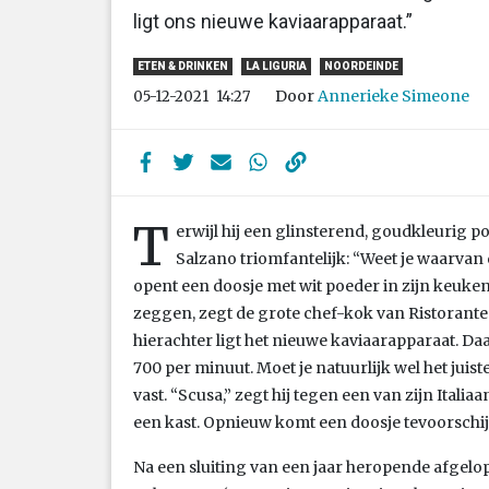
ligt ons nieuwe kaviaarapparaat.”
ETEN & DRINKEN
LA LIGURIA
NOORDEINDE
Door
Annerieke Simeone
05-12-2021
14:27
T
erwijl hij een glinsterend, goudkleurig po
Salzano triomfantelijk: “Weet je waarvan 
opent een doosje met wit poeder in zijn keuken
zeggen, zegt de grote chef-kok van Ristorante
hierachter ligt het nieuwe kaviaarapparaat. Daar
700 per minuut. Moet je natuurlijk wel het juis
vast. “Scusa,” zegt hij tegen een van zijn Italia
een kast. Opnieuw komt een doosje tevoorschijn
Na een sluiting van een jaar heropende afgelo