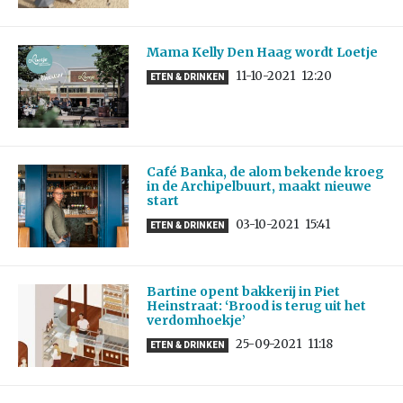
Mama Kelly Den Haag wordt Loetje
11-10-2021
12:20
ETEN & DRINKEN
Café Banka, de alom bekende kroeg
in de Archipelbuurt, maakt nieuwe
start
03-10-2021
15:41
ETEN & DRINKEN
Bartine opent bakkerij in Piet
Heinstraat: ‘Brood is terug uit het
verdomhoekje’
25-09-2021
11:18
ETEN & DRINKEN