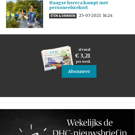
Haagse horeca kampt met
personeelstekort
25-07-2021
14:24
ETEN & DRINKEN
al vanaf
€ 3,21
per week
Abonneer