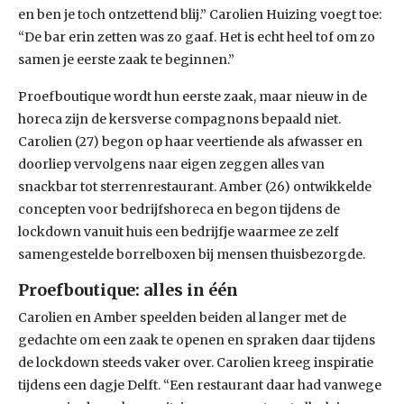
en ben je toch ontzettend blij.” Carolien Huizing voegt toe:
“De bar erin zetten was zo gaaf. Het is echt heel tof om zo
samen je eerste zaak te beginnen.”
Proefboutique wordt hun eerste zaak, maar nieuw in de
horeca zijn de kersverse compagnons bepaald niet.
Carolien (27) begon op haar veertiende als afwasser en
doorliep vervolgens naar eigen zeggen alles van
snackbar tot sterrenrestaurant. Amber (26) ontwikkelde
concepten voor bedrijfshoreca en begon tijdens de
lockdown vanuit huis een bedrijfje waarmee ze zelf
samengestelde borrelboxen bij mensen thuisbezorgde.
Proefboutique: alles in
één
Carolien en Amber speelden beiden al langer met de
gedachte om een zaak te openen en spraken daar tijdens
de lockdown steeds vaker over. Carolien kreeg inspiratie
tijdens een dagje Delft. “Een restaurant daar had vanwege