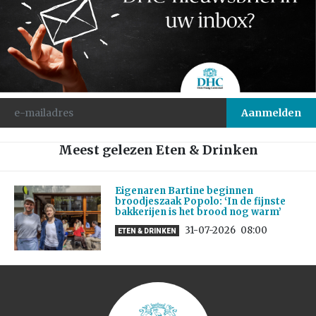
Meest gelezen Eten & Drinken
Eigenaren Bartine beginnen
broodjeszaak Popolo: ‘In de fijnste
bakkerijen is het brood nog warm’
31-07-2026
08:00
ETEN & DRINKEN