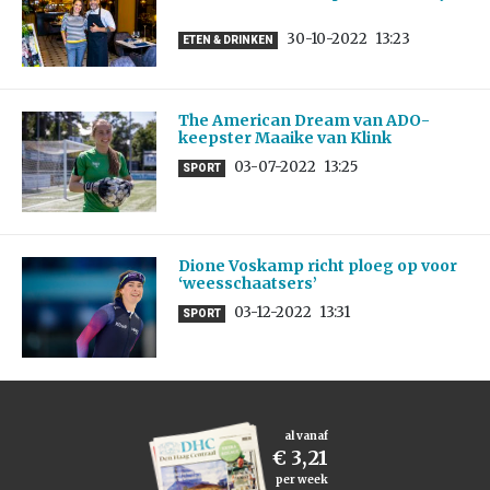
30-10-2022
13:23
ETEN & DRINKEN
The American Dream van ADO-
keepster Maaike van Klink
03-07-2022
13:25
SPORT
Dione Voskamp richt ploeg op voor
‘weesschaatsers’
03-12-2022
13:31
SPORT
al vanaf
€ 3,21
per week