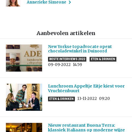
Annerieke Simeone
Aanbevolen artikelen
New Yorkse topadvocate opent
chocoladewinkel in Duinoord
BESTE INTERVIEWS 2022
ETEN & DRINKEN
09-09-2022
14:59
Lunchroom Appeltje Eitje kiest voor
Vruchtenbuurt
13-11-2022
09:20
ETEN & DRINKEN
Nieuw restaurant Buona Terra:
klassiek Italiaans op moderne wijze