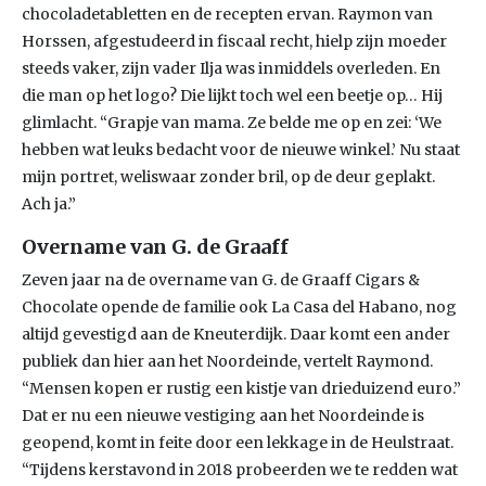
chocoladetabletten en de recepten ervan. Raymon van
Horssen, afgestudeerd in fiscaal recht, hielp zijn moeder
steeds vaker, zijn vader Ilja was inmiddels overleden. En
die man op het logo? Die lijkt toch wel een beetje op… Hij
glimlacht. “Grapje van mama. Ze belde me op en zei: ‘We
hebben wat leuks bedacht voor de nieuwe winkel.’ Nu staat
mijn portret, weliswaar zonder bril, op de deur geplakt.
Ach ja.”
Overname van G. de Graaff
Zeven jaar na de overname van G. de Graaff Cigars &
Chocolate opende de familie ook La Casa del Habano, nog
altijd gevestigd aan de Kneuterdijk. Daar komt een ander
publiek dan hier aan het Noordeinde, vertelt Raymond.
“Mensen kopen er rustig een kistje van drieduizend euro.”
Dat er nu een nieuwe vestiging aan het Noordeinde is
geopend, komt in feite door een lekkage in de Heulstraat.
“Tijdens kerstavond in 2018 probeerden we te redden wat