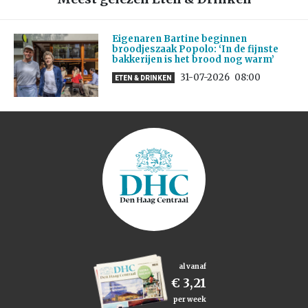
Eigenaren Bartine beginnen
broodjeszaak Popolo: ‘In de fijnste
bakkerijen is het brood nog warm’
31-07-2026
08:00
ETEN & DRINKEN
al vanaf
€ 3,21
per week