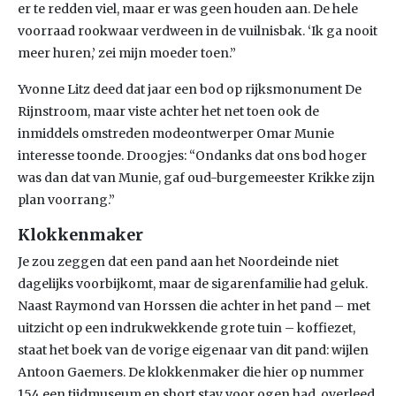
er te redden viel, maar er was geen houden aan. De hele
voorraad rookwaar verdween in de vuilnisbak. ‘Ik ga nooit
meer huren,’ zei mijn moeder toen.”
Yvonne Litz deed dat jaar een bod op rijksmonument De
Rijnstroom, maar viste achter het net toen ook de
inmiddels omstreden modeontwerper Omar Munie
interesse toonde. Droogjes: “Ondanks dat ons bod hoger
was dan dat van Munie, gaf oud-burgemeester Krikke zijn
plan voorrang.”
Klokkenmaker
Je zou zeggen dat een pand aan het Noordeinde niet
dagelijks voorbijkomt, maar de sigarenfamilie had geluk.
Naast Raymond van Horssen die achter in het pand – met
uitzicht op een indrukwekkende grote tuin – koffiezet,
staat het boek van de vorige eigenaar van dit pand: wijlen
Antoon Gaemers. De klokkenmaker die hier op nummer
154 een tijdmuseum en short stay voor ogen had, overleed