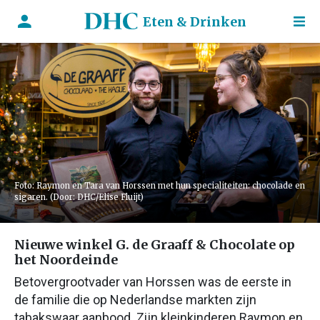
Eten & Drinken
Foto: Raymon en Tara van Horssen met hun specialiteiten: chocolade en
sigaren. (Door: DHC/Elise Fluijt)
Nieuwe winkel G. de Graaff & Chocolate op
het Noordeinde
Betovergrootvader van Horssen was de eerste in
de familie die op Nederlandse markten zijn
tabakswaar aanbood. Zijn kleinkinderen Raymon en