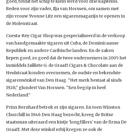
goed, totdat het schip te klein werd voor drie kapiteins.
Reden voor zijn vader, Ilja van Horssen, om samen met
zijn vrouw Yvonne Litz een sigarenmagazijn te openen in
de Molenstraat.
Cuesta-Rey Cigar Shop was gespecialiseerd in de verkoop
van handgemaakte sigaren uit Cuba, de Dominicaanse
Republiek en andere Caribische landen. En de zaken
liepen goed, zo goed dat de twee ondernemers in 2005 het
inmiddels failliete G. de Graaff Cigars & Chocolate aan de
Heulstraat konden overnemen, de oudste en bekendste
sigarenwinkel van Den Haag. “Het merk bestaat al sinds
1928,” glundert Van Horssen. “Een begrip in heel
Nederland.”
Prins Bernhard betrok er zijn sigaren. En toen Winston
Churchill in 1946 Den Haag bezocht, kreeg de Britse
staatsman uiteraard een kistje ‘longfillers’ van de firma De
Graaff. Met deze winkel erbij kregen ze ook de