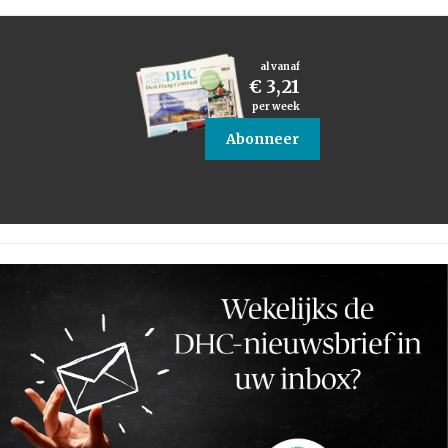
al vanaf
€ 3,21
per week
Abonneer