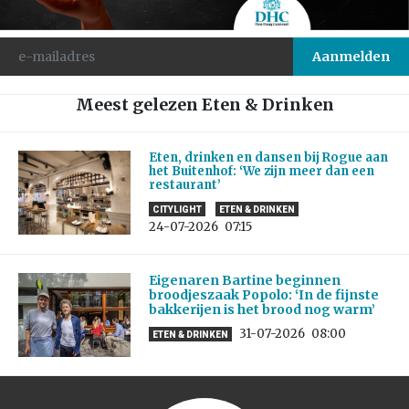
Meest gelezen Eten & Drinken
Eten, drinken en dansen bij Rogue aan
het Buitenhof: ‘We zijn meer dan een
restaurant’
CITYLIGHT
ETEN & DRINKEN
24-07-2026
07:15
Eigenaren Bartine beginnen
broodjeszaak Popolo: ‘In de fijnste
bakkerijen is het brood nog warm’
31-07-2026
08:00
ETEN & DRINKEN