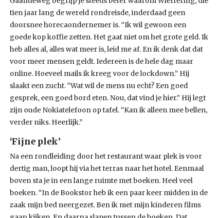
Gaandeweg begrijp je steeds beter waarom Wieffering, die
tien jaar lang de wereld rondreisde, inderdaad geen
doorsnee horecaondernemer is. “Ik wil gewoon een
goede kop koffie zetten. Het gaat niet om het grote geld. Ik
heb alles al, alles wat meer is, leid me af. En ik denk dat dat
voor meer mensen geldt. Iedereen is de hele dag maar
online. Hoeveel mails ik kreeg voor de lockdown.” Hij
slaakt een zucht. “Wat wil de mens nu echt? Een goed
gesprek, een goed bord eten. Nou, dat vind je hier.” Hij legt
zijn oude Nokiatelefoon op tafel. “Kan ik alleen mee bellen,
verder niks. Heerlijk.”
‘Fijne plek’
Na een rondleiding door het restaurant waar plek is voor
dertig man, loopt hij via het terras naar het hotel. Eenmaal
boven sta je in een lange ruimte met boeken. Heel veel
boeken. “In de Bookstor heb ik een paar keer midden in de
zaak mijn bed neergezet. Ben ik met mijn kinderen films
gaan kijken. En daarna slapen tussen de boeken. Dat