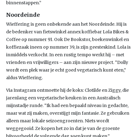
binnenstappen.”
Noordeinde
Wieffering is geen onbekende aan het Noordeinde. Hij is
de bedenker van fietswinkel annex koffiebar Lola Bikes &
Coffee op nummer 91. Ook De Bookstor, boekenwinkel en
koffiezaak ineen op nummer 39, is zijn geesteskind. Lola is
inmiddels verkocht. In een rustig tempo werkt hij – met
vrienden en vrijwilligers – aan zijn nieuwe project. “Dolly
wordt een plek waar je echt goed vegetarisch kunt eten,”
aldus Wieffering.
Via Instagram ontmoette hij de koks: Clotilde en Ziggy, die
jarenlang een vegetarische keuken in een Australisch
mijnstadje runde. “Ik had een bepaald niveau in gedachte,
maar wat zij maken, overstijgt mijn fantasie. Ze gebruiken
alleen maar lokale seizoengroenten. Niets wordt
weggegooid. Ze kopen het zo in dat je van de groente
bijvoorbeeld de volgende dag soep kunt maken.”