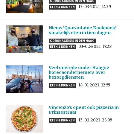
CORONACRISIS IN DEN HAAG
13-03-2021
14:39
ETEN & DRINKEN
Nieuw ‘Quarantaine Kookboek’:
smakelijk eten in tien dagen
CORONACRISIS IN DEN HAAG
03-02-2021
17:28
ETEN & DRINKEN
Veel onvrede onder Haagse
horecaondernemers over
bezorgdiensten
18-01-2021
12:55
ETEN & DRINKEN
Vincenzo’s opent ook pizzeria in
Prinsestraat
13-02-2021
23:05
ETEN & DRINKEN