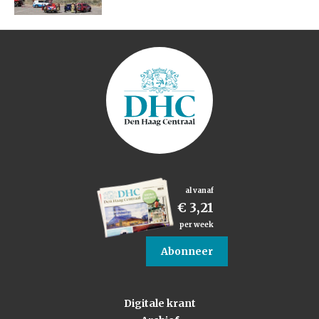
al vanaf
€ 3,21
per week
Abonneer
Digitale krant