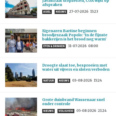
Javastraat stopzetten, COA wijst op
afspraken
27-07-2026
15:23
ASIEL
NIEUWS
Eigenaren Bartine beginnen
broodjeszaak Popolo: ‘In de fijnste
bakkerijen is het brood nog warm’
31-07-2026
08:00
ETEN & DRINKEN
Droogte slaat toe, besproeien met
water uit vijvers en sloten verboden
03-08-2026
15:24
NATUUR
NIEUWS
Grote duinbrand Wassenaar snel
onder controle
05-08-2026
21:24
NIEUWS
VEILIGHEID