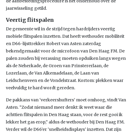
de aanbestedingsprocedure is het onderhoud over de
jaarwisseling getild.
Veertig flitspalen
De gemeente wil in de strijd tegen hardrijders veertig
mobiele flitspalen inzetten. Dat heeft wethouder mobiliteit
en D66-lijsttrekker Robert van Asten zaterdag
bekendgemaakt voor de microfoon van Den Haag FM. De
palen zouden bij verassing moeten opduiken langs wegen
als de Neherkade, de Groen van Prinstererlaan, de
Lozerlaan, de Van Alkemadelaan, de Laan van
Leidschenveen en de Vondelstraat. Kortom: plekken waar
veelvuldig te hard wordt gereden.
De pakkans van ‘verkeershufters’ moet omhoog, vindt Van
Asten. “Zodat niemand meer denkt: ik weet waar die
achttien flitspalen in Den Haag staan, voor de rest gooi ik
lekker het gas erop,” aldus de wethouder bij Den Haag FM.
Verder wil de D66’er ‘snelheidsdisplays’ inzetten. Dat zijn