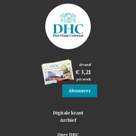
al vanaf
€ 3,21
per week
Abonneer
Digitale krant
Archief
Over DHC