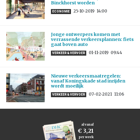
Binckhorst worden
25-10-2019
14:00
ECONOMIE
Jonge ontwerpers komen met
verrassende verkeersplannen: fiets
gaat boven auto
01-11-2019
09:44
VERKEER & VERVOER
Nieuwe verkeersmaatregelen:
vanaf Koningskade stad inrijden
wordt moeilijk
07-02-2021
11:06
VERKEER & VERVOER
al vanaf
€ 3,21
per week