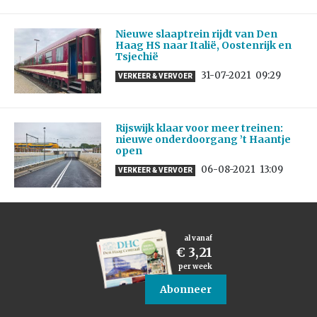
Nieuwe slaaptrein rijdt van Den
Haag HS naar Italië, Oostenrijk en
Tsjechië
31-07-2021
09:29
VERKEER & VERVOER
Rijswijk klaar voor meer treinen:
nieuwe onderdoorgang ’t Haantje
open
06-08-2021
13:09
VERKEER & VERVOER
al vanaf
€ 3,21
per week
Abonneer