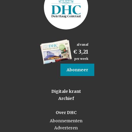
al vanaf
€ 3,21
per week
Abonneer
Digitale krant
Archief
Over DHC
Abonnementen
Adverteren