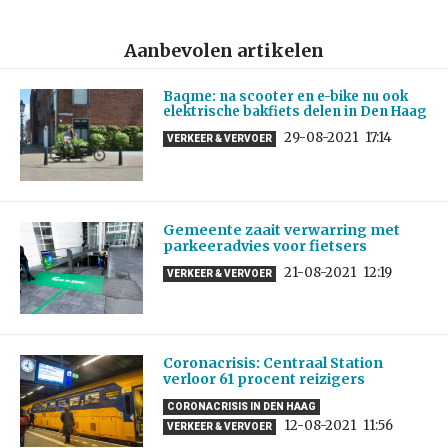
Aanbevolen artikelen
Baqme: na scooter en e-bike nu ook
elektrische bakfiets delen in Den Haag
29-08-2021
17:14
VERKEER & VERVOER
Gemeente zaait verwarring met
parkeeradvies voor fietsers
21-08-2021
12:19
VERKEER & VERVOER
Coronacrisis: Centraal Station
verloor 61 procent reizigers
CORONACRISIS IN DEN HAAG
12-08-2021
11:56
VERKEER & VERVOER