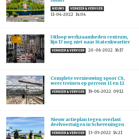
tunnel
NIEUWS
VERKEER & VERVOER
11-04-2022
14:04
Uitloop werkzaamheden centrum,
lijn 17 nog niet naar Statenkwartier
20-06-2022
16:17
VERKEER & VERVOER
Complete vernieuwing spoor CS,
weer treinen op perrons 11 en 12
19-06-2022
09:12
VERKEER & VERVOER
Nieuw actieplan tegen overlast
deelvoertuigen in Scheveningen
13-05-2022
14:21
VERKEER & VERVOER