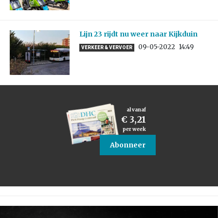
Lijn 23 rijdt nu weer naar Kijkduin
09-05-2022
14:49
VERKEER & VERVOER
al vanaf
€ 3,21
per week
Abonneer