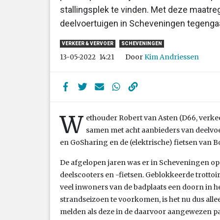
stallingsplek te vinden. Met deze maatre
deelvoertuigen in Scheveningen tegenga
VERKEER & VERVOER
SCHEVENINGEN
Door
Kim Andriessen
13-05-2022
14:21
W
ethouder Robert van Asten (D66, verkee
samen met acht aanbieders van deelvoe
en GoSharing en de (elektrische) fietsen van B
De afgelopen jaren was er in Scheveningen op
deelscooters en -fietsen. Geblokkeerde trottoi
veel inwoners van de badplaats een doorn in 
strandseizoen te voorkomen, is het nu dus all
melden als deze in de daarvoor aangewezen pa