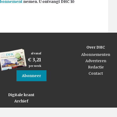
abonnement
nemen. U ontvangt DHC 10
Over DHC
al vanaf
Abonnementen
€ 3,21
Adverteren
per week
Redactie
Contact
Abonneer
Digitale krant
Archief