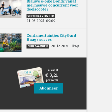
Blauwe e-bike Bondi: vanaf
mei nieuwe concurrent voor
deelscooter
VERKEER & VERVOER
21-03-2021
09:09
Containertuintjes CityGard
Haags succes
20-12-2020
11:49
DUURZAAMHEID
al vanaf
€ 3,21
per week
Abonneer