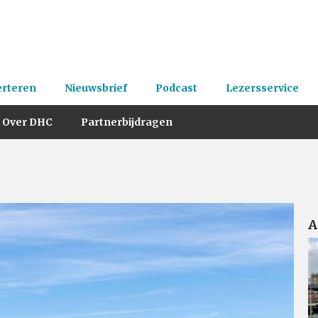
erteren
Nieuwsbrief
Podcast
Lezersservice
Over DHC
Partnerbijdragen
A