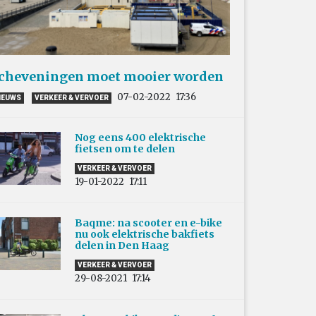
cheveningen moet mooier worden
07-02-2022
17:36
IEUWS
VERKEER & VERVOER
Nog eens 400 elektrische
fietsen om te delen
VERKEER & VERVOER
19-01-2022
17:11
Baqme: na scooter en e-bike
nu ook elektrische bakfiets
delen in Den Haag
VERKEER & VERVOER
29-08-2021
17:14