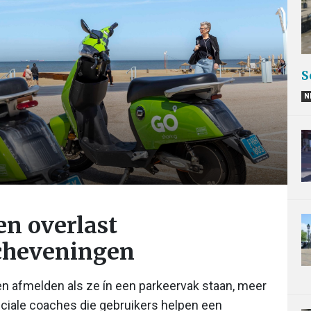
S
N
en overlast
Scheveningen
en afmelden als ze ín een parkeervak staan, meer
eciale coaches die gebruikers helpen een