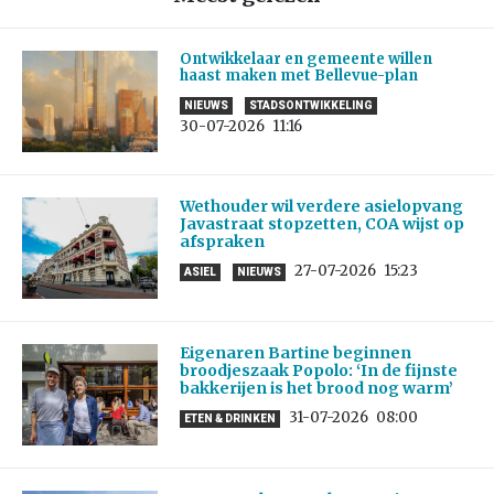
Ontwikkelaar en gemeente willen
haast maken met Bellevue-plan
NIEUWS
STADSONTWIKKELING
30-07-2026
11:16
Wethouder wil verdere asielopvang
Javastraat stopzetten, COA wijst op
afspraken
27-07-2026
15:23
ASIEL
NIEUWS
Eigenaren Bartine beginnen
broodjeszaak Popolo: ‘In de fijnste
bakkerijen is het brood nog warm’
31-07-2026
08:00
ETEN & DRINKEN