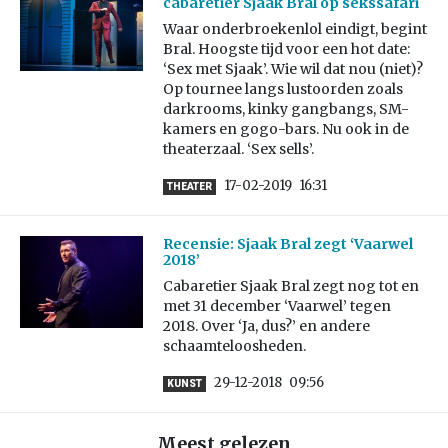
cabaretier Sjaak Bral op sekssafari
Waar onderbroekenlol eindigt, begint
Bral. Hoogste tijd voor een hot date:
‘Sex met Sjaak’. Wie wil dat nou (niet)?
Op tournee langs lustoorden zoals
darkrooms, kinky gangbangs, SM-
kamers en gogo-bars. Nu ook in de
theaterzaal. ‘Sex sells’.
17-02-2019
16:31
THEATER
Recensie: Sjaak Bral zegt ‘Vaarwel
2018’
Cabaretier Sjaak Bral zegt nog tot en
met 31 december ‘Vaarwel’ tegen
2018. Over ‘Ja, dus?’ en andere
schaamteloosheden.
29-12-2018
09:56
KUNST
Meest gelezen