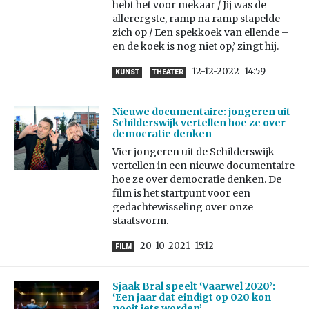
hebt het voor mekaar / Jij was de
allerergste, ramp na ramp stapelde
zich op / Een spekkoek van ellende –
en de koek is nog niet op,’ zingt hij.
12-12-2022
14:59
KUNST
THEATER
Nieuwe documentaire: jongeren uit
Schilderswijk vertellen hoe ze over
democratie denken
Vier jongeren uit de Schilderswijk
vertellen in een nieuwe documentaire
hoe ze over democratie denken. De
film is het startpunt voor een
gedachtewisseling over onze
staatsvorm.
20-10-2021
15:12
FILM
Sjaak Bral speelt ‘Vaarwel 2020’:
‘Een jaar dat eindigt op 020 kon
nooit iets worden’