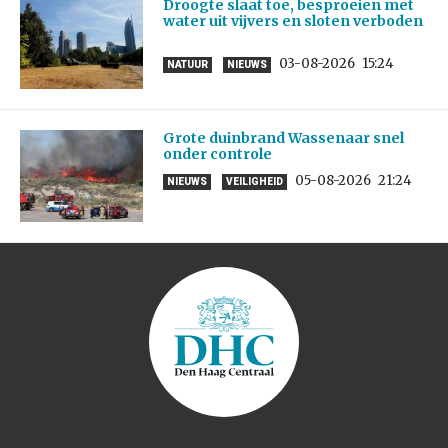
Droogte slaat toe, besproeien met
water uit vijvers en sloten verboden
03-08-2026
15:24
NATUUR
NIEUWS
Grote duinbrand Wassenaar snel
onder controle
05-08-2026
21:24
NIEUWS
VEILIGHEID