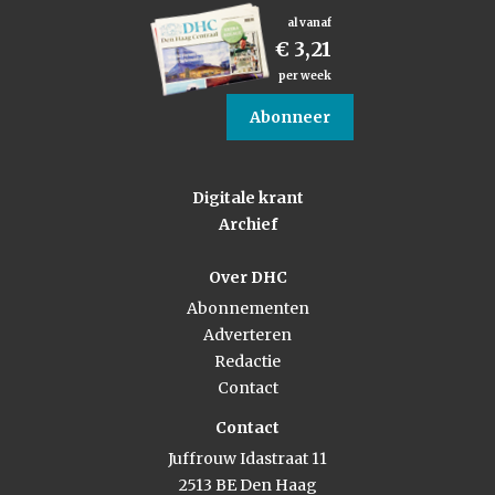
al vanaf
€ 3,21
per week
Abonneer
Digitale krant
Archief
Over DHC
Abonnementen
Adverteren
Redactie
Contact
Contact
Juffrouw Idastraat 11
2513 BE Den Haag