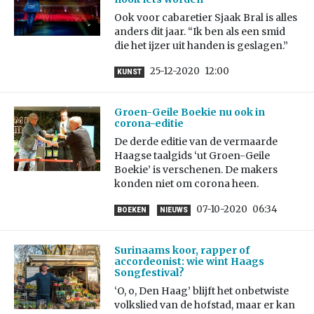
Ook voor cabaretier Sjaak Bral is alles
anders dit jaar. “Ik ben als een smid
die het ijzer uit handen is geslagen.”
25-12-2020
12:00
KUNST
Groen-Geile Boekie nu ook in
corona-editie
De derde editie van de vermaarde
Haagse taalgids ‘ut Groen-Geile
Boekie’ is verschenen. De makers
konden niet om corona heen.
07-10-2020
06:34
BOEKEN
NIEUWS
Surinaams koor, rapper of
accordeonist: wie wint Haags
Songfestival?
‘O, o, Den Haag’ blijft het onbetwiste
volkslied van de hofstad, maar er kan