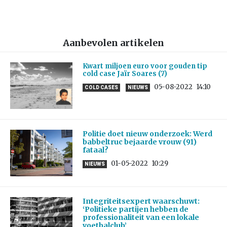
Aanbevolen artikelen
Kwart miljoen euro voor gouden tip
cold case Jaïr Soares (7)
05-08-2022
14:10
COLD CASES
NIEUWS
Politie doet nieuw onderzoek: Werd
babbeltruc bejaarde vrouw (91)
fataal?
01-05-2022
10:29
NIEUWS
Integriteitsexpert waarschuwt:
‘Politieke partijen hebben de
professionaliteit van een lokale
voetbalclub’