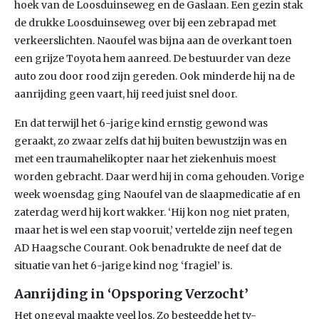
hoek van de Loosduinseweg en de Gaslaan. Een gezin stak
de drukke Loosduinseweg over bij een zebrapad met
verkeerslichten. Naoufel was bijna aan de overkant toen
een grijze Toyota hem aanreed. De bestuurder van deze
auto zou door rood zijn gereden. Ook minderde hij na de
aanrijding geen vaart, hij reed juist snel door.
En dat terwijl het 6-jarige kind ernstig gewond was
geraakt, zo zwaar zelfs dat hij buiten bewustzijn was en
met een traumahelikopter naar het ziekenhuis moest
worden gebracht. Daar werd hij in coma gehouden. Vorige
week woensdag ging Naoufel van de slaapmedicatie af en
zaterdag werd hij kort wakker. ‘Hij kon nog niet praten,
maar het is wel een stap vooruit,’ vertelde zijn neef tegen
AD Haagsche Courant. Ook benadrukte de neef dat de
situatie van het 6-jarige kind nog ‘fragiel’ is.
Aanrijding in ‘Opsporing Verzocht’
Het ongeval maakte veel los. Zo besteedde het tv-