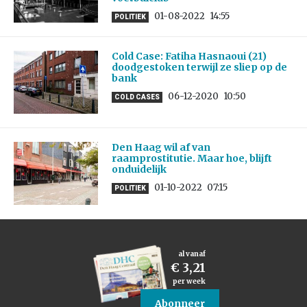
01-08-2022
14:55
POLITIEK
Cold Case: Fatiha Hasnaoui (21)
doodgestoken terwijl ze sliep op de
bank
06-12-2020
10:50
COLD CASES
Den Haag wil af van
raamprostitutie. Maar hoe, blijft
onduidelijk
01-10-2022
07:15
POLITIEK
al vanaf
€ 3,21
per week
Abonneer