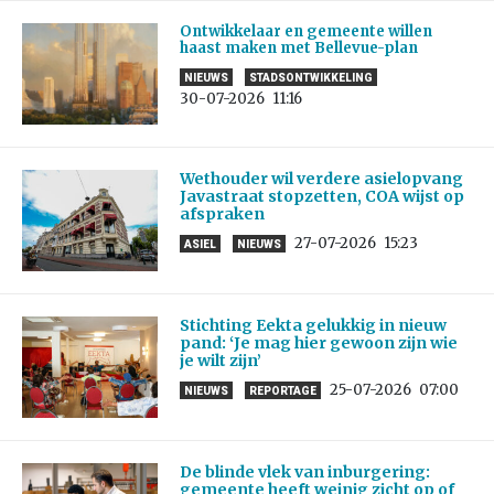
Ontwikkelaar en gemeente willen
haast maken met Bellevue-plan
NIEUWS
STADSONTWIKKELING
30-07-2026
11:16
Wethouder wil verdere asielopvang
Javastraat stopzetten, COA wijst op
afspraken
27-07-2026
15:23
ASIEL
NIEUWS
Stichting Eekta gelukkig in nieuw
pand: ‘Je mag hier gewoon zijn wie
je wilt zijn’
25-07-2026
07:00
NIEUWS
REPORTAGE
De blinde vlek van inburgering:
gemeente heeft weinig zicht op of