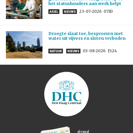
het statushouders aan werk helpt
23-07-2026
07:10
ASIEL
NIEUWS
Droogte slaat toe, besproeien met
water uit vijvers en sloten verboden
03-08-2026
15:24
NATUUR
NIEUWS
al vanaf