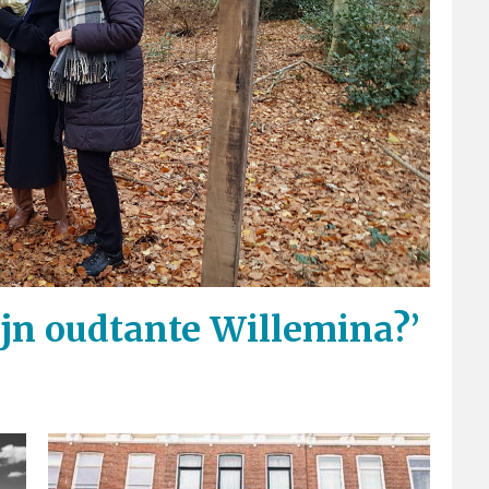
jn oudtante Willemina?’