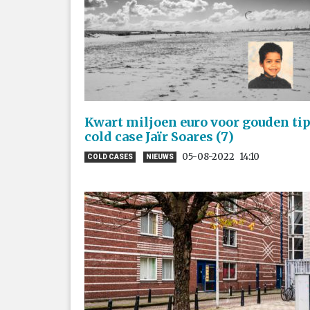
Kwart miljoen euro voor gouden ti
cold case Jaïr Soares (7)
05-08-2022
14:10
COLD CASES
NIEUWS