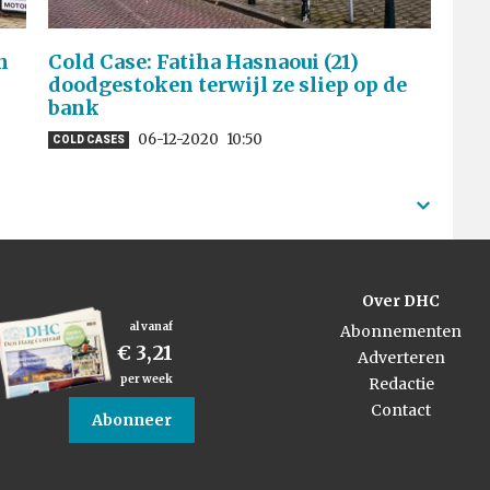
n
Cold Case: Fatiha Hasnaoui (21)
doodgestoken terwijl ze sliep op de
bank
06-12-2020
10:50
COLD CASES
Over DHC
al vanaf
Abonnementen
€ 3,21
Adverteren
per week
Redactie
Contact
Abonneer