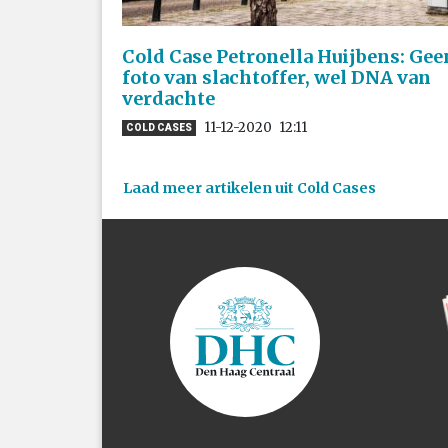
Cold Case Petronella Huijbens: Gee
foto van slachtoffer, wel DNA van
verdachte
11-12-2020
12:11
COLD CASES
Laad meer artikelen uit Cold Cases