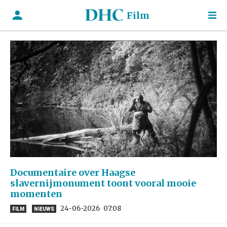
Film
Documentaire over Haagse
slavernijmonument toont vooral mooie
momenten
24-06-2026
07:08
FILM
NIEUWS