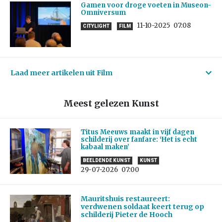
Gamen voor droge voeten in Museon-
Omniversum
11-10-2025
07:08
CITYLIGHT
FILM
Laad meer artikelen uit Film
Meest gelezen Kunst
Titus Meeuws maakt in vijf dagen
schilderij over fanfare: ‘Het is echt
kabaal maken’
BEELDENDE KUNST
KUNST
29-07-2026
07:00
Mauritshuis restaureert:
verdwenen soldaat keert terug op
schilderij Pieter de Hooch