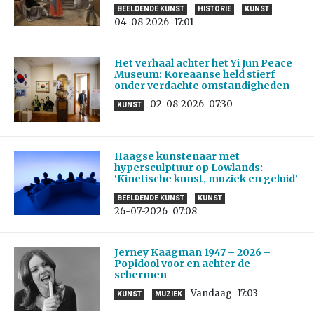
BEELDENDE KUNST
HISTORIE
KUNST
04-08-2026
17:01
Het verhaal achter het Yi Jun Peace
Museum: Koreaanse held stierf
onder verdachte omstandigheden
02-08-2026
07:30
KUNST
Haagse kunstenaar met
hypersculptuur op Lowlands:
‘Kinetische kunst, muziek en geluid’
BEELDENDE KUNST
KUNST
26-07-2026
07:08
Jerney Kaagman 1947 – 2026 –
Popidool voor en achter de
schermen
Vandaag
17:03
KUNST
MUZIEK