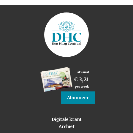
al vanaf
€ 3,21
per week
Abonneer
Digitale krant
Archief