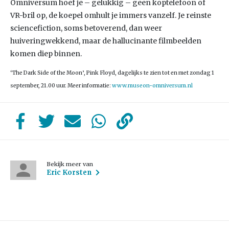
Omniversum hoef je – gelukkig – geen koptelefoon of
VR-bril op, de koepel omhult je immers vanzelf. Je reinste
sciencefiction, soms betoverend, dan weer
huiveringwekkend, maar de hallucinante filmbeelden
komen diep binnen.
‘The Dark Side of the Moon’, Pink Floyd, dagelijks te zien tot en met zondag 1
september, 21.00 uur. Meer informatie:
www.museon-omniversum.nl
Bekijk meer van
Eric Korsten