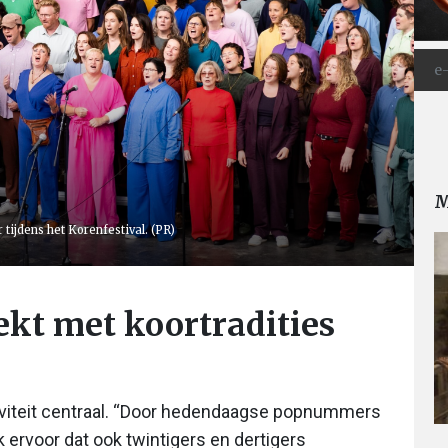
M
tijdens het Korenfestival. (PR)
ekt met koortradities
siviteit centraal. “Door hedendaagse popnummers
k ervoor dat ook twintigers en dertigers