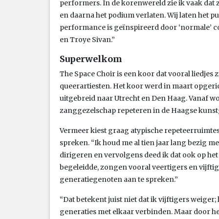
performers. In de korenwereld zie ik vaak da
en daarna het podium verlaten. Wij laten het 
performance is geïnspireerd door ‘normale’ c
en Troye Sivan.”
Superwelkom
The Space Choir is een koor dat vooral liedje
queerartiesten. Het koor werd in maart opgeric
uitgebreid naar Utrecht en Den Haag. Vanaf w
zanggezelschap repeteren in de Haagse kunstg
Vermeer kiest graag atypische repeteerruimtes u
spreken. “Ik houd me al tien jaar lang bezig m
dirigeren en vervolgens deed ik dat ook op het
begeleidde, zongen vooral veertigers en vijfti
generatiegenoten aan te spreken.”
“Dat betekent juist niet dat ik vijftigers weiger;
generaties met elkaar verbinden. Maar door