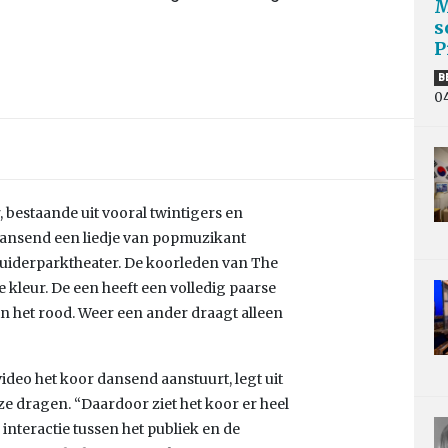
M
s
P
B
0
 bestaande uit vooral twintigers en
 dansend een liedje van popmuzikant
 Zuiderparktheater. De koorleden van The
 kleur. De een heeft een volledig paarse
 in het rood. Weer een ander draagt alleen
video het koor dansend aanstuurt, legt uit
e dragen. “Daardoor ziet het koor er heel
e interactie tussen het publiek en de