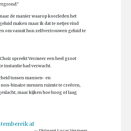
ergrond.”
n naar de manier waarop koorleden het
luid maken maar ik dat te netjes vind
eden om vanuit hun zelfvertrouwen geluid te
e Choir spreekt Vermeer een heel groot
te instantie had verwacht.
rscheid tussen mannen- en
on-binaire mensen ruimte te creëren,
 geslacht, maar kijken hoe hoog of laag
stembereik af
Dirigent Lucas Vermeer