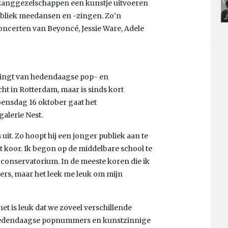
t zanggezelschappen een kunstje uitvoeren
publiek meedansen en -zingen. Zo’n
oncerten van Beyoncé, Jessie Ware, Adele
s zingt van hedendaagse pop- en
ht in Rotterdam, maar is sinds kort
oensdag 16 oktober gaat het
alerie Nest.
it. Zo hoopt hij een jonger publiek aan te
et koor. Ik begon op de middelbare school te
 conservatorium. In de meeste koren die ik
gers, maar het leek me leuk om mijn
 het is leuk dat we zoveel verschillende
 hedendaagse popnummers en kunstzinnige