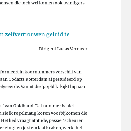
e mensen die toch wel komen ook twintigers
n zelfvertrouwen geluid te
Dirigent Lucas Vermeer
sformeert in koornummers verschilt van
s aan Codarts Rotterdam afgestudeerd op
seerde. Vanuit die ‘popblik’ kijkt hij naar
l’ van Goldband. Dat nummer is niet
 zie ik regelmatig koren voorbijkomen die
et lied vraagt attitude, passie, ‘scheuren’
r zingt en je stem laat kraken, werkt het.