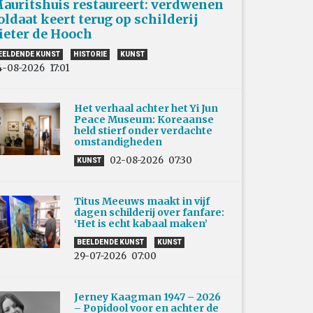
auritshuis restaureert: verdwenen
oldaat keert terug op schilderij
ieter de Hooch
EELDENDE KUNST
HISTORIE
KUNST
4-08-2026
17:01
Het verhaal achter het Yi Jun
Peace Museum: Koreaanse
held stierf onder verdachte
omstandigheden
02-08-2026
07:30
KUNST
Titus Meeuws maakt in vijf
dagen schilderij over fanfare:
‘Het is echt kabaal maken’
BEELDENDE KUNST
KUNST
29-07-2026
07:00
Jerney Kaagman 1947 – 2026
– Popidool voor en achter de