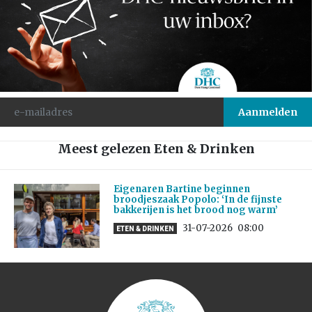
Meest gelezen Eten & Drinken
Eigenaren Bartine beginnen
broodjeszaak Popolo: ‘In de fijnste
bakkerijen is het brood nog warm’
31-07-2026
08:00
ETEN & DRINKEN