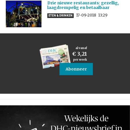
Drie nieuwe restaurants: gezellig,
laagdrempelig en betaalbaar
17-09-2018
13:29
ETEN & DRINKEN
al vanaf
€ 3,21
per week
Abonneer