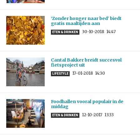
‘Zonder honger naar bed’ biedt
gratis maaltijden aan
30-10-2018
14:47
ETEN & DRINKEN
Cantal Bakker breidt succesvol
fietsproject uit
17-01-2018
14:30
LIFESTYLE
Foodhallen vooral populair in de
middag
12-10-2017
13:33
ETEN & DRINKEN